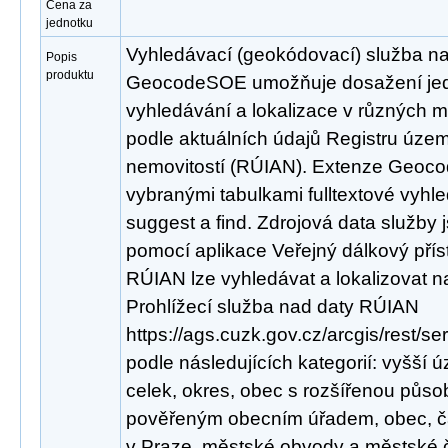
Cena za
jednotku
Vyhledávací (geokódovací) služba n
Popis
produktu
GeocodeSOE umožňuje dosažení jed
vyhledávání a lokalizace v různých 
podle aktuálních údajů Registru územn
nemovitostí (RÚIAN). Extenze Geoco
vybranými tabulkami fulltextové vyhl
suggest a find. Zdrojová data služby
pomocí aplikace Veřejný dálkový pří
RÚIAN lze vyhledávat a lokalizovat 
Prohlížecí služba nad daty RÚIAN
https://ags.cuzk.gov.cz/arcgis/rest/
podle následujících kategorií: vyšš
celek, okres, obec s rozšířenou půso
pověřeným obecním úřadem, obec, čá
v Praze, městské obvody a městské čá