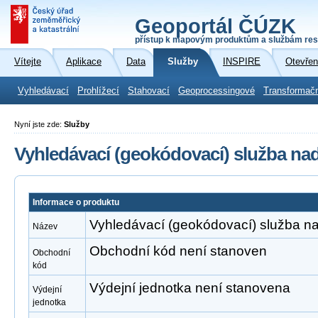
Geoportál ČÚZK
přístup k mapovým produktům a službám res
Vítejte
Aplikace
Data
Služby
INSPIRE
Otevřen
Vyhledávací
Prohlížecí
Stahovací
Geoprocessingové
Transformač
Nyní jste zde:
Služby
Vyhledávací (geokódovací) služba na
Informace o produktu
Vyhledávací (geokódovací) služba n
Název
Obchodní kód není stanoven
Obchodní
kód
Výdejní jednotka není stanovena
Výdejní
jednotka