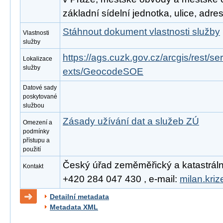
základní sídelní jednotka, ulice, adre
Stáhnout dokument vlastnosti služby
Vlastnosti
služby
https://ags.cuzk.gov.cz/arcgis/rest/
Lokalizace
služby
exts/GeocodeSOE
Datové sady
poskytované
službou
Zásady užívání dat a služeb ZÚ
Omezení a
podmínky
přístupu a
použití
Český úřad zeměměřický a katastrální, 
Kontakt
+420 284 047 430 , e-mail:
milan.kri
Detailní metadata
Metadata XML