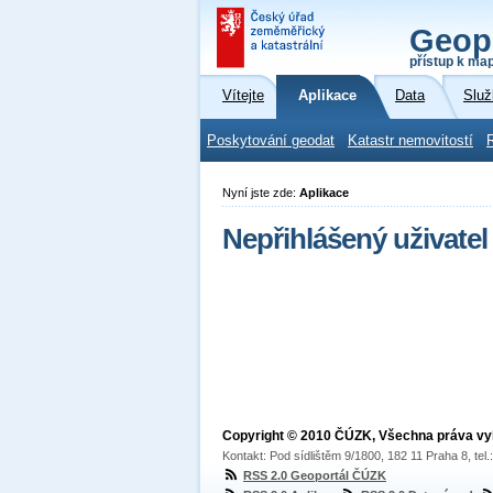
Geop
přístup k ma
Vítejte
Aplikace
Data
Služ
Poskytování geodat
Katastr nemovitostí
Nyní jste zde:
Aplikace
Nepřihlášený uživatel
Copyright © 2010 ČÚZK, Všechna práva v
Kontakt: Pod sídlištěm 9/1800, 182 11 Praha 8, tel
RSS 2.0 Geoportál ČÚZK