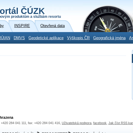
ortál ČÚZK
povým produktům a službám resortu
by
INSPIRE
Otevřená data
RÚIAN
DMVS
Geodetické aplikace
Výškopis ČR
Geografická jména
Ar
yhrazena
.: +420 284 041 111, fax: +420 284 041 416,
Uživatelská podpora
,
facebook
,
Jak číst RSS ka