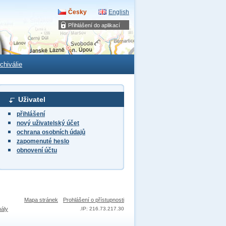
Česky
English
Přihlášení do aplikací
chiválie
Uživatel
přihlášení
nový uživatelský účet
ochrana osobních údajů
zapomenuté heslo
obnovení účtu
Mapa stránek
Prohlášení o přístupnosti
nály
.
IP: 216.73.217.30