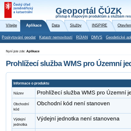
Geoportál ČÚZK
přístup k mapovým produktům a službám res
Vítejte
Aplikace
Data
Služby
INSPIRE
Otevřen
Poskytování geodat
Katastr nemovitostí
RÚIAN
DMVS
Geodetické ap
Nyní jste zde:
Aplikace
Prohlížecí služba WMS pro Územní je
Informace o produktu
Prohlížecí služba WMS pro Územní j
Název
Obchodní kód není stanoven
Obchodní
kód
Výdejní jednotka není stanovena
Výdejní
jednotka