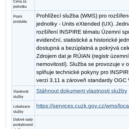
Cena za
jednotku
Prohlížecí služba (WMS) pro rozšíře
Popis
produktu
jednotky - Units eXtended (UX). Jed
rozšíření INSPIRE tématu Územní spr
evidenční, statistické a historické jed
dostupná a bezúplatná a pokrývá cel
Zdrojem dat je RÚIAN (registr územní 
nemovitostí). Služba se provozuje v o
splňuje technické pokyny pro INSPIRE
verzi 3.11 a zároveň standardy OGC 
Stáhnout dokument vlastnosti služby
Vlastnosti
služby
https://services.cuzk.gov.cz/wms/lo
Lokalizace
služby
Datové sady
poskytované