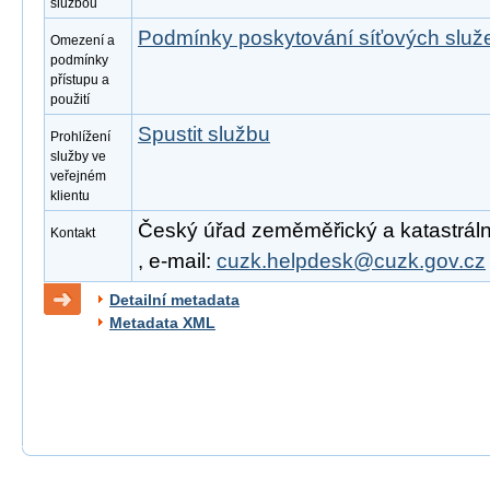
službou
Podmínky poskytování síťových slu
Omezení a
podmínky
přístupu a
použití
Spustit službu
Prohlížení
služby ve
veřejném
klientu
Český úřad zeměměřický a katastrální
Kontakt
, e-mail:
cuzk.helpdesk@cuzk.gov.cz
Detailní metadata
Metadata XML