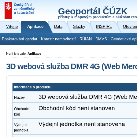
Geoportál ČÚZK
přístup k mapovým produktům a službám res
Vítejte
Aplikace
Data
Služby
INSPIRE
Otevřen
Poskytování geodat
Katastr nemovitostí
RÚIAN
DMVS
Geodetické ap
Nyní jste zde:
Aplikace
3D webová služba DMR 4G (Web Merc
Informace o produktu
3D webová služba DMR 4G (Web Mer
Název
Obchodní kód není stanoven
Obchodní
kód
Výdejní jednotka není stanovena
Výdejní
jednotka