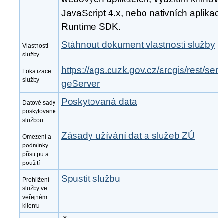
JavaScript 4.x, nebo nativních aplika
Runtime SDK.
Stáhnout dokument vlastnosti služby
Vlastnosti
služby
https://ags.cuzk.gov.cz/arcgis/rest/
Lokalizace
služby
geServer
Poskytovaná data
Datové sady
poskytované
službou
Zásady užívání dat a služeb ZÚ
Omezení a
podmínky
přístupu a
použití
Spustit službu
Prohlížení
služby ve
veřejném
klientu