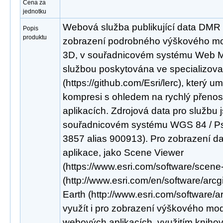
Cena za
jednotku
Webová služba publikující data DMR
Popis
produktu
zobrazení podrobného výškového mod
3D, v souřadnicovém systému Web Me
službou poskytována ve specializo
(https://github.com/Esri/lerc), který um
kompresi s ohledem na rychlý přenos
aplikacích. Zdrojová data pro službu 
souřadnicovém systému WGS 84 / P
3857 alias 900913). Pro zobrazení dat 
aplikace, jako Scene Viewer
(https://www.esri.com/software/scene
(http://www.esri.com/en/software/arcg
Earth (http://www.esri.com/software/a
využít i pro zobrazení výškového mod
webových aplikacích, využitím knihov