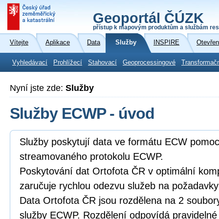
Geoportál ČÚZK
přístup k mapovým produktům a službám res
Vítejte
Aplikace
Data
Služby
INSPIRE
Otevřen
Vyhledávací
Prohlížecí
Stahovací
Geoprocessingové
Transformač
Nyní jste zde:
Služby
Služby ECWP - úvod
Služby poskytují data ve formátu ECW pomoc
streamovaného protokolu ECWP.
Poskytování dat Ortofota ČR v optimální k
zaručuje rychlou odezvu služeb na požadavky 
Data Ortofota ČR jsou rozdělena na 2 soubor
služby ECWP. Rozdělení odpovídá pravidelné r