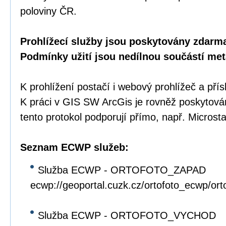
poloviny ČR.
Prohlížecí služby jsou poskytovány zdarma
Podmínky užití jsou nedílnou součástí met
K prohlížení postačí i webový prohlížeč a přís
K práci v GIS SW ArcGis je rovněž poskytov
tento protokol podporují přímo, např. Microst
Seznam ECWP služeb:
Služba ECWP - ORTOFOTO_ZAPAD
ecwp://geoportal.cuzk.cz/ortofoto_ecwp/or
Služba ECWP - ORTOFOTO_VYCHOD