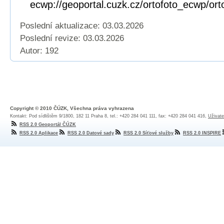
ecwp://geoportal.cuzk.cz/ortofoto_ecwp/or
Poslední aktualizace: 03.03.2026
Poslední revize:
03.03.2026
Autor: 192
Copyright © 2010 ČÚZK, Všechna práva vyhrazena
Kontakt: Pod sídlištěm 9/1800, 182 11 Praha 8, tel.: +420 284 041 111, fax: +420 284 041 416,
Uživate
RSS 2.0 Geoportál ČÚZK
RSS 2.0 Aplikace
RSS 2.0 Datové sady
RSS 2.0 Síťové služby
RSS 2.0 INSPIRE