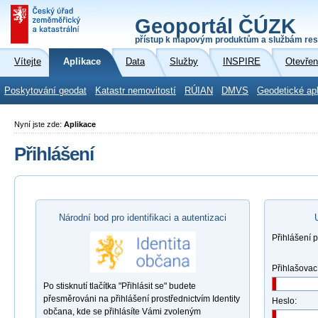
Geoportál ČÚZK
přístup k mapovým produktům a službám res
Vítejte
Aplikace
Data
Služby
INSPIRE
Otevřen
Poskytování geodat
Katastr nemovitostí
RÚIAN
DMVS
Geodetické ap
Nyní jste zde:
Aplikace
Přihlášení
Národní bod pro identifikaci a autentizaci
Přihlášení 
Přihlašovac
Po stisknutí tlačítka "Přihlásit se" budete
přesměrováni na přihlášení prostřednictvím Identity
Heslo:
občana, kde se přihlásíte Vámi zvoleným