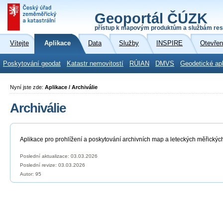
Geoportál ČÚZK
přístup k mapovým produktům a službám res
Vítejte
Aplikace
Data
Služby
INSPIRE
Otevřen
Poskytování geodat
Katastr nemovitostí
RÚIAN
DMVS
Geodetické ap
Nyní jste zde:
Aplikace / Archiválie
Archiválie
Aplikace pro prohlížení a poskytování archivních map a leteckých měřickýc
Poslední aktualizace: 03.03.2026
Poslední revize:
03.03.2026
Autor: 95