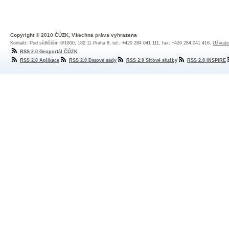
Copyright © 2010 ČÚZK, Všechna práva vyhrazena
Kontakt: Pod sídlištěm 9/1800, 182 11 Praha 8, tel.: +420 284 041 111, fax: +420 284 041 416,
Uživate
RSS 2.0 Geoportál ČÚZK
RSS 2.0 Aplikace
RSS 2.0 Datové sady
RSS 2.0 Síťové služby
RSS 2.0 INSPIRE