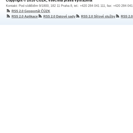
Copyright © 2010 ČÚZK, Všechna práva vyhrazena
Kontakt: Pod sídlištěm 9/1800, 182 11 Praha 8, tel.: +420 284 041 111, fax: +420 284 04
RSS 2.0 Geoportál ČÚZK
RSS 2.0 Aplikace
RSS 2.0 Datové sady
RSS 2.0 Síťové služby
RSS 2.0