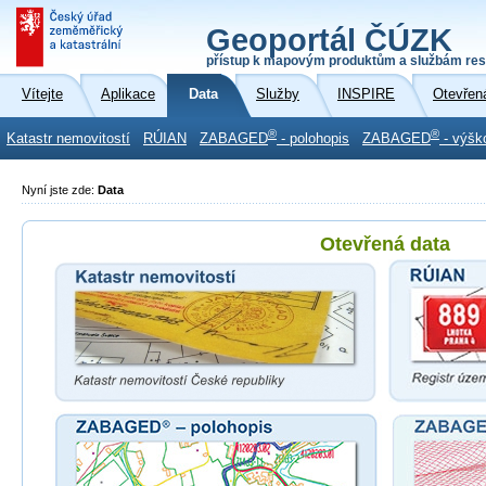
Geoportál ČÚZK
přístup k mapovým produktům a službám res
Vítejte
Aplikace
Data
Služby
INSPIRE
Otevřen
®
®
Katastr nemovitostí
RÚIAN
ZABAGED
- polohopis
ZABAGED
- výšk
Nyní jste zde:
Data
Otevřená data