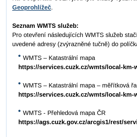
Geoprohlížeč
.
Seznam WMTS služeb:
Pro otevření následujících WMTS služeb stačí
uvedené adresy (zvýrazněné tučně) do políč
WMTS – Katastrální mapa
https://services.cuzk.cz/wmts/local-km-
WMTS – Katastrální mapa – měřítková ř
https://services.cuzk.cz/wmts/local-km
WMTS - Přehledová mapa ČR
https://ags.cuzk.gov.cz/arcgis1/rest/se