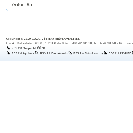
Autor: 95
Copyright © 2010 ČÚZK, Všechna práva vyhrazena
Kontakt: Pod sídlištěm 9/1800, 182 11 Praha 8, tel.: +420 284 041 111, fax: +420 284 041 416,
Uživate
RSS 2.0 Geoportál ČÚZK
RSS 2.0 Aplikace
RSS 2.0 Datové sady
RSS 2.0 Síťové služby
RSS 2.0 INSPIRE