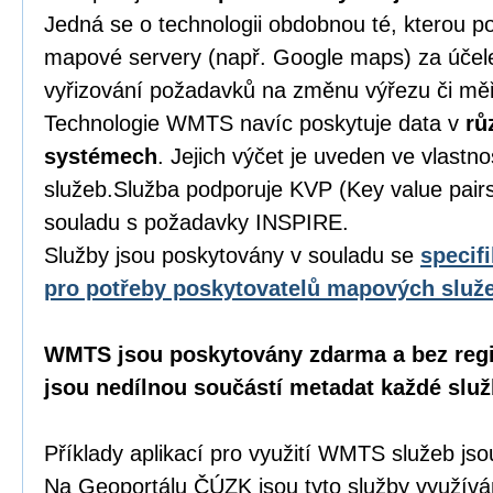
Jedná se o technologii obdobnou té, kterou p
mapové servery (např. Google maps) za účel
vyřizování požadavků na změnu výřezu či mě
Technologie WMTS navíc poskytuje data v
rů
systémech
. Jejich výčet je uveden ve vlastno
služeb.Služba podporuje KVP (Key value pairs)
souladu s požadavky INSPIRE.
Služby jsou poskytovány v souladu se
specif
pro potřeby poskytovatelů mapových služ
WMTS jsou poskytovány zdarma a bez regi
jsou nedílnou součástí metadat každé služ
Příklady aplikací pro využití WMTS služeb j
Na Geoportálu ČÚZK jsou tyto služby využívá