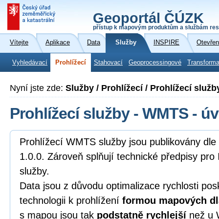
Geoportál ČÚZK
přístup k mapovým produktům a službám res
Vítejte
Aplikace
Data
Služby
INSPIRE
Otevřen
Vyhledávací
Prohlížecí
Stahovací
Geoprocessingové
Transforma
Nyní jste zde:
Služby / Prohlížecí / Prohlížecí služ
Prohlížecí služby - WMTS - ú
Prohlížecí WMTS služby jsou publikovány d
1.0.0. Zároveň splňují technické předpisy pro
služby.
Data jsou z důvodu optimalizace rychlosti pos
technologii k prohlížení
formou mapových dl
s mapou jsou tak
podstatně rychlejší
než u 