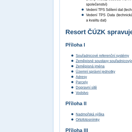
společenství)
Vedení TPS Sdílení dat (techn
Vedení TPS Data (technická 
a kvalitu dat)
Resort ČÚZK spravuje
Příloha I
Souřadnicové referenční systémy
Zeměpisné soustavy souřadnicových
Zeměpisná jména
Územní správní jednotky
Adresy
Parcely
Dopravní sítě
Vodstvo
Příloha II
Nadmořská výška
Ortofotosnímky
Příloha III