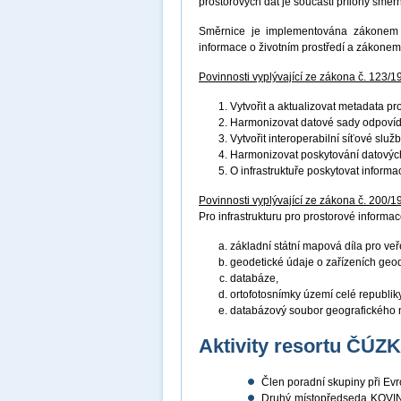
prostorových dat je součástí přílohy směr
Směrnice je implementována zákonem č
informace o životním prostředí a zákonem
Povinnosti vyplývající ze zákona č. 123/1
Vytvořit a aktualizovat metadata p
Harmonizovat datové sady odpovíd
Vytvořit interoperabilní síťové služ
Harmonizovat poskytování datových
O infrastruktuře poskytovat inform
Povinnosti vyplývající ze zákona č. 200/1
Pro infrastrukturu pro prostorové informace
základní státní mapová díla pro veř
geodetické údaje o zařízeních geo
databáze,
ortofotosnímky území celé republiky
databázový soubor geografického 
Aktivity resortu ČÚZ
Člen poradní skupiny při E
Druhý místopředseda KOVIN 