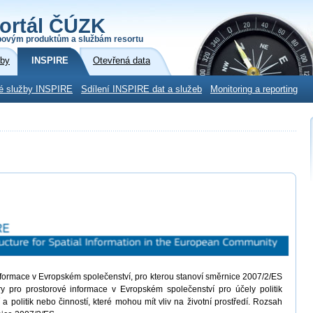
ortál ČÚZK
povým produktům a službám resortu
žby
INSPIRE
Otevřená data
é služby INSPIRE
Sdílení INSPIRE dat a služeb
Monitoring a reporting
informace v Evropském společenství, pro kterou stanoví směrnice 2007/2/ES
ury pro prostorové informace v Evropském společenství pro účely politik
í a politik nebo činností, které mohou mít vliv na životní prostředí. Rozsah