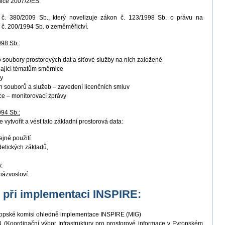
nice 2007/2/ES.
. 380/2009 Sb., který novelizuje zákon č. 123/1998 Sb. o právu na
 č. 200/1994 Sb. o zeměměřictví.
998 Sb.:
ro soubory prostorových dat a síťové služby na nich založené
ající tématům směrnice
by
 souborů a služeb – zavedení licenčních smluv
ace – monitorovací zprávy
994 Sb.:
 vytvořit a vést tato základní prostorová data:
ejné použití
detických základů,
,
názvosloví.
K při implementaci INSPIRE:
vropské komisi ohledně implementace INSPIRE (MIG)
(Koordinační výbor Infrastruktury pro prostorové informace v Evropském