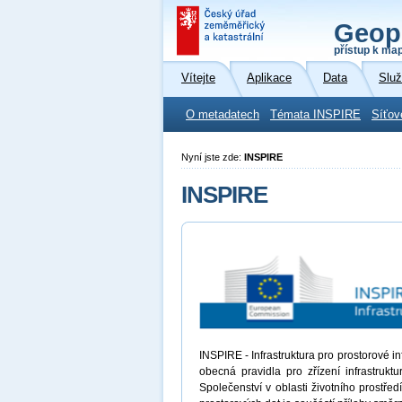
Geop
přístup k ma
Vítejte
Aplikace
Data
Slu
O metadatech
Témata INSPIRE
Síťov
Nyní jste zde:
INSPIRE
INSPIRE
INSPIRE - Infrastruktura pro prostorové 
obecná pravidla pro zřízení infrastrukt
Společenství v oblasti životního prostřed