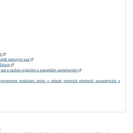
ch
bilitě datových sad
lužbách
í dat a služeb orgánům a subjektům společenství
povinnosti podávání zpráv v oblasti právních předpisů souvisejících s
a