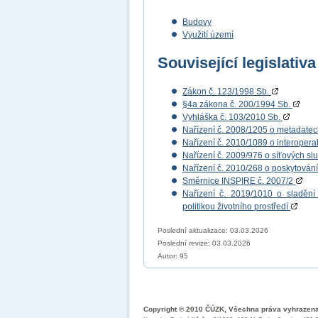
Budovy
Využití území
Související legislativa
Zákon č. 123/1998 Sb.
§4a zákona č. 200/1994 Sb.
Vyhláška č. 103/2010 Sb.
Nařízení č. 2008/1205 o metadate
Nařízení č. 2010/1089 o interopera
Nařízení č. 2009/976 o síťových s
Nařízení č. 2010/268 o poskytován
Směrnice INSPIRE č. 2007/2
Nařízení č. 2019/1010 o sladění 
politikou životního prostředí
Poslední aktualizace: 03.03.2026
Poslední revize:
03.03.2026
Autor: 95
Copyright © 2010 ČÚZK, Všechna práva vyhrazen