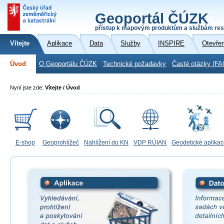
Geoportál ČÚZK
přístup k mapovým produktům a službám res
Vítejte
Aplikace
Data
Služby
INSPIRE
Otevře
Úvod
O Geoportálu ČÚZK
Technické požadavky
Časté otázky (FA
Nyní jste zde:
Vítejte / Úvod
E-shop
Geoprohlížeč
Nahlížení do KN
VDP RÚIAN
Geodetické aplika