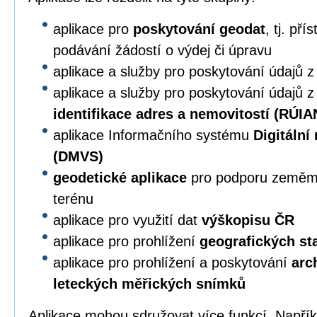
aplikace pro
poskytování geodat
, tj. př
podávání žádostí o výdej či úpravu
aplikace a služby pro poskytování údajů 
aplikace a služby pro poskytování údajů 
identifikace adres a nemovitostí (RÚIA
aplikace Informačního systému
Digitální
(DMVS)
geodetické aplikace
pro podporu zeměmě
terénu
aplikace pro využití dat
výškopisu ČR
aplikace pro prohlížení
geografických s
aplikace pro prohlížení a poskytování
arc
leteckých měřických snímků
Aplikace mohou sdružovat více funkcí. Napří