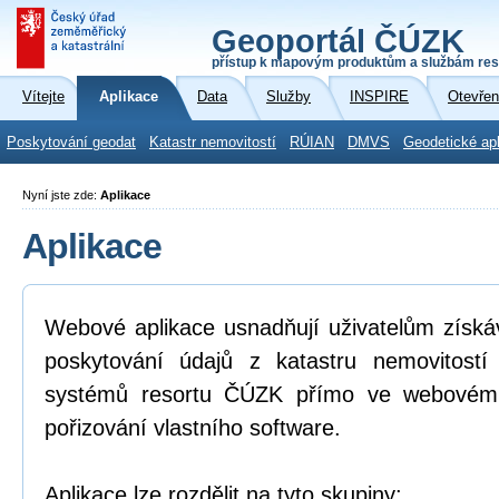
Geoportál ČÚZK
přístup k mapovým produktům a službám res
Vítejte
Aplikace
Data
Služby
INSPIRE
Otevřen
Poskytování geodat
Katastr nemovitostí
RÚIAN
DMVS
Geodetické ap
Nyní jste zde:
Aplikace
Aplikace
Webové aplikace usnadňují uživatelům získá
poskytování údajů z katastru nemovitostí
systémů resortu ČÚZK přímo ve webovém p
pořizování vlastního software.
Aplikace lze rozdělit na tyto skupiny: