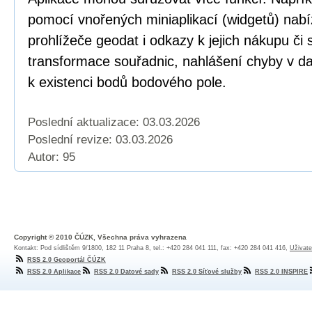
pomocí vnořených miniaplikací (widgetů) nabí
prohlížeče geodat i odkazy k jejich nákupu či
transformace souřadnic, nahlášení chyby v dat
k existenci bodů bodového pole.
Poslední aktualizace: 03.03.2026
Poslední revize:
03.03.2026
Autor: 95
Copyright © 2010 ČÚZK, Všechna práva vyhrazena
Kontakt: Pod sídlištěm 9/1800, 182 11 Praha 8, tel.: +420 284 041 111, fax: +420 284 041 416,
Uživate
RSS 2.0 Geoportál ČÚZK
RSS 2.0 Aplikace
RSS 2.0 Datové sady
RSS 2.0 Síťové služby
RSS 2.0 INSPIRE