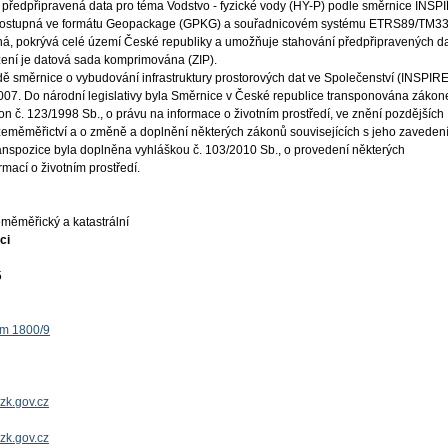
 předpřipravená data pro téma Vodstvo - fyzické vody (HY-P) podle směrnice INSP
 dostupná ve formátu Geopackage (GPKG) a souřadnicovém systému ETRS89/TM33
ná, pokrývá celé území České republiky a umožňuje stahování předpřipravených da
žení je datová sada komprimována (ZIP).
ě směrnice o vybudování infrastruktury prostorových dat ve Společenství (INSPIRE
 2007. Do národní legislativy byla Směrnice v České republice transponována záko
on č. 123/1998 Sb., o právu na informace o životním prostředí, ve znění pozdějších
 zeměměřictví a o změně a doplnění některých zákonů souvisejících s jeho zaveden
ranspozice byla doplněna vyhláškou č. 103/2010 Sb., o provedení některých
mací o životním prostředí.
měměřický a katastrální
ci
5
ěm 1800/9
zk.gov.cz
uzk.gov.cz