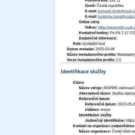
Poštovní kód:
182 11
Země:
Česká republika
E-mail:
bohumil.vlcek@cuzk.g
E-mail:
podpora.zums@cuzk.g
Online zdroj
Odkaz:
https://geoportal.cuzk.
Kontaktní hodiny:
Po-Pá 7-17 CE
Dodatečné informace:
Role:
kontaktní bod
Datum metadat:
2025-03-06
Název metadatového profilu:
Metadatový
Verze metadatového profilu:
2.0
Identifikace služby
Citace
Název zdroje:
INSPIRE stahovací 
Alternativní název:
Služba stahov
Referenční datum
Referenční datum:
2023-05-
Událost:
revize
Identifikátor služby
Jedinečný identifikátor:
http
Kontakt na organizaci zodpovědnou 
Název organizace:
Český úřad ze