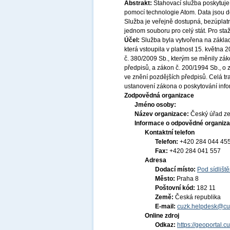
Abstrakt:
Stahovací služba poskytuje
pomocí technologie Atom. Data jsou
Služba je veřejně dostupná, bezúplat
jednom souboru pro celý stát. Pro sta
Účel:
Služba byla vytvořena na základ
která vstoupila v platnost 15. května
č. 380/2009 Sb., kterým se měnily zák
předpisů, a zákon č. 200/1994 Sb., o
ve znění pozdějších předpisů. Celá t
ustanovení zákona o poskytování infor
Zodpovědná organizace
Jméno osoby:
Název organizace:
Český úřad ze
Informace o odpovědné organiza
Kontaktní telefon
Telefon:
+420 284 044 45
Fax:
+420 284 041 557
Adresa
Dodací místo:
Pod sídlišt
Město:
Praha 8
Poštovní kód:
182 11
Země:
Česká republika
E-mail:
cuzk.helpdesk@cu
Online zdroj
Odkaz:
https://geoportal.c