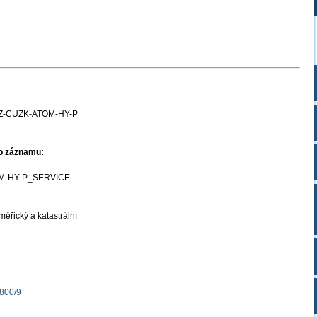
Z-CUZK-ATOM-HY-P
ho záznamu:
M-HY-P_SERVICE
ěřický a katastrální
1800/9