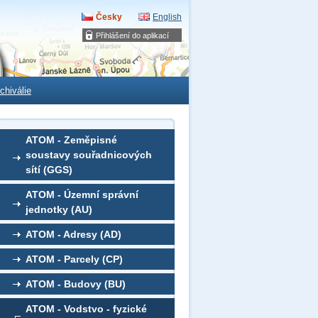
Česky
English
Přihlášení do aplikací
chiválie
ATOM - Zeměpisné
soustavy souřadnicových
sítí (GGS)
ATOM - Územní správní
jednotky (AU)
ATOM - Adresy (AD)
ATOM - Parcely (CP)
ATOM - Budovy (BU)
ATOM - Vodstvo - fyzické