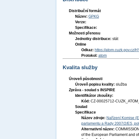
Distribuční formát
Název:
GPKG
Verze:
Specifikace:
Možnosti přenosu
Jednotky distribuce:
stát
Online
Odkaz:
https://atom.cuzk.gov.cz/H
Protokol:
atom
Kvalita služby
Úroveň působnosti
Úroveň popisu kvality:
služba
Zpráva - soulad s INSPIRE
Identifikátor zkoušky:
Kód:
CZ-00025712-CUZK_ATOM_
Soulad
Specifikace
Název zdroje:
Nařízení Komise (E
parlamentu a Rady 2007/2/ES, pok
Alternativní název:
COMMISSION R
of the European Parliament and of