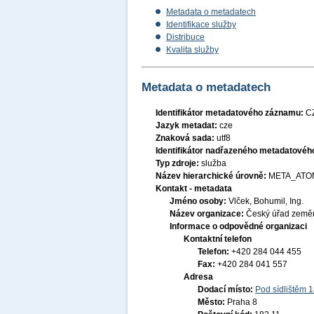
Metadata o metadatech
Identifikace služby
Distribuce
Kvalita služby
Metadata o metadatech
Identifikátor metadatového záznamu:
C
Jazyk metadat:
cze
Znaková sada:
utf8
Identifikátor nadřazeného metadatové
Typ zdroje:
služba
Název hierarchické úrovně:
META_ATO
Kontakt - metadata
Jméno osoby:
Vlček, Bohumil, Ing.
Název organizace:
Český úřad zeměm
Informace o odpovědné organizaci
Kontaktní telefon
Telefon:
+420 284 044 455
Fax:
+420 284 041 557
Adresa
Dodací místo:
Pod sídlištěm 
Město:
Praha 8