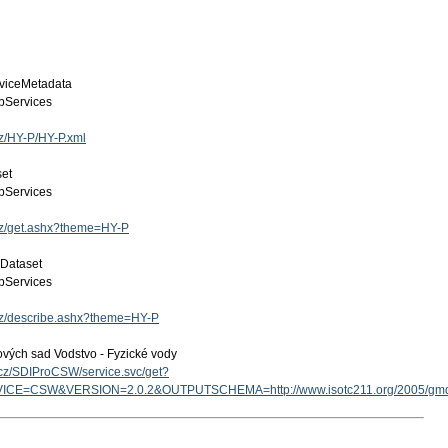
viceMetadata
Services
cz/HY-P/HY-P.xml
set
Services
.cz/get.ashx?theme=HY-P
 Dataset
Services
.cz/describe.ashx?theme=HY-P
ových sad Vodstvo - Fyzické vody
v.cz/SDIProCSW/service.svc/get?
ICE=CSW&VERSION=2.0.2&OUTPUTSCHEMA=http://www.isotc211.org/2005/g