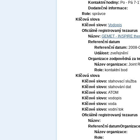
Kontaktní hodiny:
Po - Pá 7-
Dodatečné informace:
Role:
správce
Klíčová slova
Klíčové slovo:
Vodopis
Oficiálně registrovaný tezaurus
Název:
GEMET - INSPIRE them
Referenční datum
Referenční datum:
2008-
Událost:
zveřejnění
Organizace zodpovědná za t
Název organizace:
Joint 
Role:
kontaktní bod
Klíčová slova
Klíčové slovo:
stahovací služba
Klíčové slovo:
stahování dat
Klíčové slovo:
ATOM
Klíčové slovo:
vodopis
Klíčové slovo:
voda
Klíčové slovo:
vodní tok
Oficiálně registrovaný tezaurus
Název:
Referenční datum
Organizace
Název organizace:
Role: