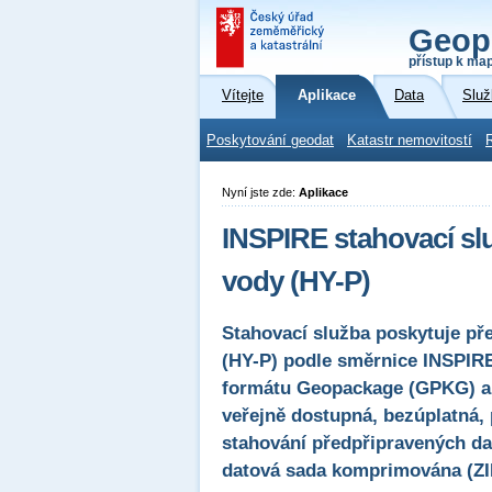
Geop
přístup k ma
Vítejte
Aplikace
Data
Služ
Poskytování geodat
Katastr nemovitostí
Nyní jste zde:
Aplikace
INSPIRE stahovací sl
vody (HY-P)
Stahovací služba poskytuje př
(HY-P) podle směrnice INSPIR
formátu Geopackage (GPKG) a
veřejně dostupná, bezúplatná,
stahování předpřipravených dat
datová sada komprimována (ZI