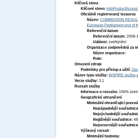
Klíčová slova
Klíčové slovo:
infoProductAccess
Oficiálně registrovaný tezaurus
Název:
COMMISSION REGULATI
European Partilament and of th
Referenční datum
Referenční datum:
2008-
Událost:
zveřejnění
Organizace zodpovědná za t
Název organizace:
Role:
Omezení zdroje
Podmínky pro přístup a užití:
Zás
Název typu služby:
INSPIRE služba s
Verze služby:
3.1
Rozsah služby
Informace o rozsahu:
100% územ
Geografické ohraničení
Minimální ohraničující pravoú
Nejzápadnější souřadnic
Nejvýchodnější souřadni
Nejjižnější souřadnice:
48
Nejsevernější souřadnic
Výškový rozsah
Minimální hodnota: