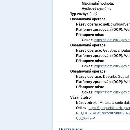
Maximální hodnota:
Výškový systém:
Typ vazby:
těsný
Obsahovaná operace
Název operace:
getDownloadSer
Platformy zpracování (DCP):
Web
Přístupové místo
Odkaz:
https://atom.cuzk.gov.
Obsahovaná operace
Název operace:
Get Spatial Data
Platformy zpracování (DCP):
Web
Přístupové místo
Odkaz:
https://atom.cuzk.gov
Obsahovaná operace
Název operace:
Describe Spatial
Platformy zpracování (DCP):
Web
Přístupové místo
Odkaz:
https://atom.cuzk.gov
Vázaný zdroj
Název zdroje:
Metadata série dat
Odkaz:
https://geoportal.cuzk.go
REQUEST=GetRecordById&SERV
CUZK-HY-P
Distribuce