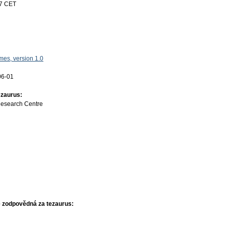
17 CET
es, version 1.0
06-01
ezaurus:
Research Centre
 zodpovědná za tezaurus: