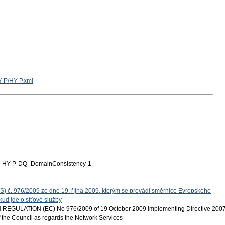
Y-P/HY-P.xml
HY-P-DQ_DomainConsistency-1
S) č. 976/2009 ze dne 19. října 2009, kterým se provádí směrnice Evropského
ud jde o síťové služby
EGULATION (EC) No 976/2009 of 19 October 2009 implementing Directive 200
 the Council as regards the Network Services