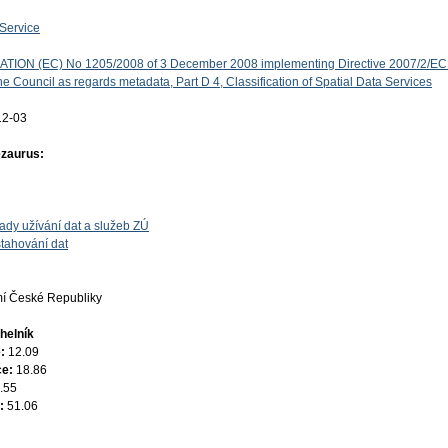
Service
ON (EC) No 1205/2008 of 3 December 2008 implementing Directive 2007/2/EC 
e Council as regards metadata, Part D 4, Classification of Spatial Data Services
12-03
ezaurus:
ady užívání dat a služeb ZÚ
tahování dat
í České Republiky
helník
e:
12.09
ce:
18.86
.55
e:
51.06