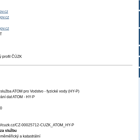
ov.cz
ov.cz
gov.cz
T
 profil ČÚZK
služba ATOM pro Vodstvo - fyzické vody (HY-P)
ání dat ATOM - HY-P
20
s://cuzk.cz/CZ-00025712-CUZK_ATOM_HY-P
za službu
měměřický a katastrální