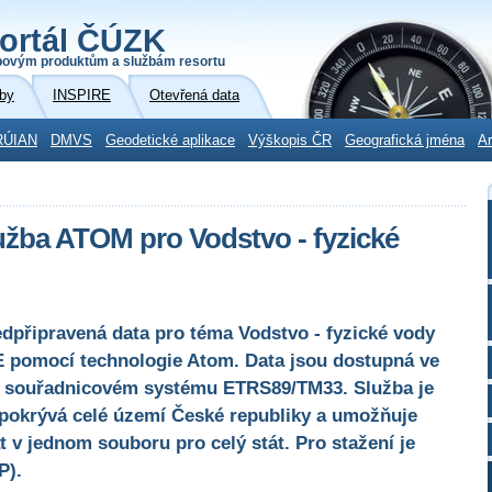
ortál ČÚZK
povým produktům a službám resortu
by
INSPIRE
Otevřená data
RÚIAN
DMVS
Geodetické aplikace
Výškopis ČR
Geografická jména
Ar
užba ATOM pro Vodstvo - fyzické
edpřipravená data pro téma Vodstvo - fyzické vody
E pomocí technologie Atom. Data jsou dostupná ve
 souřadnicovém systému ETRS89/TM33. Služba je
 pokrývá celé území České republiky a umožňuje
 v jednom souboru pro celý stát. Pro stažení je
P).