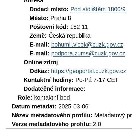
Adresa
Dodací místo:
Pod sídlištěm 1800/9
Město:
Praha 8
Poštovní kód:
182 11
Země:
Česká republika
E-mail:
bohumil.vlcek@cuzk.gov.cz
E-mail:
podpora.zums@cuzk.gov.cz
Online zdroj
Odkaz:
https://geoportal.cuzk.gov.cz
Kontaktní hodiny:
Po-Pá 7-17 CET
Dodatečné informace:
Role:
kontaktní bod
Datum metadat:
2025-03-06
Název metadatového profilu:
Metadatový pr
Verze metadatového profilu:
2.0