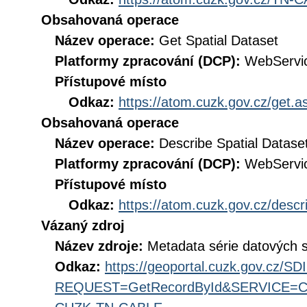
Obsahovaná operace
Název operace:
Get Spatial Dataset
Platformy zpracování (DCP):
WebServi
Přístupové místo
Odkaz:
https://atom.cuzk.gov.cz/ge
Obsahovaná operace
Název operace:
Describe Spatial Datase
Platformy zpracování (DCP):
WebServi
Přístupové místo
Odkaz:
https://atom.cuzk.gov.cz/de
Vázaný zdroj
Název zdroje:
Metadata série datových
Odkaz:
https://geoportal.cuzk.gov.cz/S
REQUEST=GetRecordById&SERVICE=CS