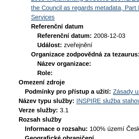
the Council as regards metadata, Part D
Services
Referenční datum
Referenční datum:
2008-12-03
Událost:
zveřejnění
Organizace zodpovědná za tezaurus
Název organizace:
Role:
Omezení zdroje
Podmínky pro přístup a užití:
Zásady u
Název typu služby:
INSPIRE služba stahov
Verze služby:
3.1
Rozsah služby
Informace o rozsahu:
100% území Česk
Geografické ohraničení