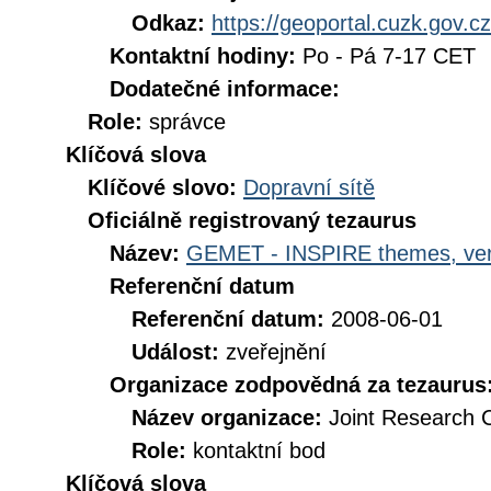
Odkaz:
https://geoportal.cuzk.gov.cz
Kontaktní hodiny:
Po - Pá 7-17 CET
Dodatečné informace:
Role:
správce
Klíčová slova
Klíčové slovo:
Dopravní sítě
Oficiálně registrovaný tezaurus
Název:
GEMET - INSPIRE themes, ver
Referenční datum
Referenční datum:
2008-06-01
Událost:
zveřejnění
Organizace zodpovědná za tezaurus
Název organizace:
Joint Research 
Role:
kontaktní bod
Klíčová slova