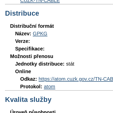
CUZK-TN-CABLE
Distribuce
Distribuční formát
Název:
GPKG
Verze:
Specifikace:
Možnosti přenosu
Jednotky distribuce:
stát
Online
Odkaz:
https://atom.cuzk.gov.cz/TN-C
Protokol:
atom
Kvalita služby
Úroveň působnosti