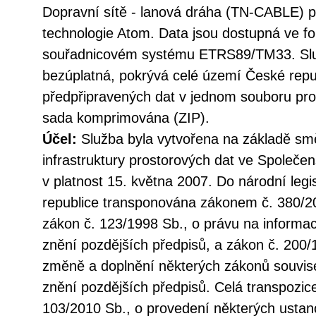
Dopravní sítě - lanová dráha (TN-CABLE) 
technologie Atom. Data jsou dostupná ve
souřadnicovém systému ETRS89/TM33. Služ
bezúplatná, pokrývá celé území České repu
předpřipravených dat v jednom souboru pro 
sada komprimována (ZIP).
Účel:
Služba byla vytvořena na základě sm
infrastruktury prostorových dat ve Společen
v platnost 15. května 2007. Do národní legi
republice transponována zákonem č. 380/20
zákon č. 123/1998 Sb., o právu na informac
znění pozdějších předpisů, a zákon č. 200/
změně a doplnění některých zákonů souvise
znění pozdějších předpisů. Celá transpozic
103/2010 Sb., o provedení některých ustan