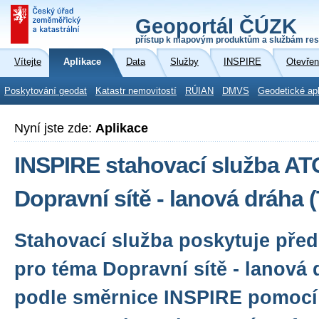
Geoportál ČÚZK
přístup k mapovým produktům a službám res
Vítejte
Aplikace
Data
Služby
INSPIRE
Otevřen
Poskytování geodat
Katastr nemovitostí
RÚIAN
DMVS
Geodetické ap
Nyní jste zde:
Aplikace
INSPIRE stahovací služba A
Dopravní sítě - lanová dráha
Stahovací služba poskytuje před
pro téma Dopravní sítě - lanová
podle směrnice INSPIRE pomocí