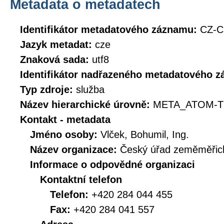
Metadata o metadatech
Identifikátor metadatového záznamu:
CZ-
Jazyk metadat:
cze
Znaková sada:
utf8
Identifikátor nadřazeného metadatového 
Typ zdroje:
služba
Název hierarchické úrovně:
META_ATOM-T
Kontakt - metadata
Jméno osoby:
Vlček, Bohumil, Ing.
Název organizace:
Český úřad zeměměřick
Informace o odpovědné organizaci
Kontaktní telefon
Telefon:
+420 284 044 455
Fax:
+420 284 041 557