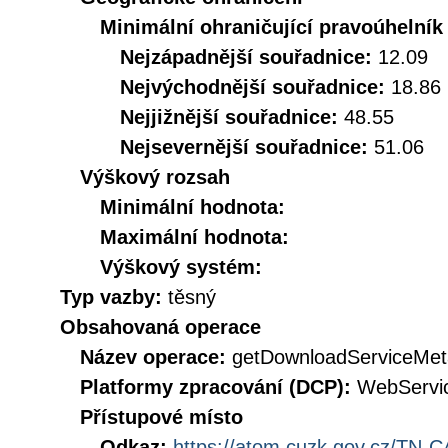
Minimální ohraničující pravoúhelník
Nejzápadnější souřadnice:
12.09
Nejvýchodnější souřadnice:
18.86
Nejjižnější souřadnice:
48.55
Nejsevernější souřadnice:
51.06
Výškový rozsah
Minimální hodnota:
Maximální hodnota:
Výškový systém:
Typ vazby:
těsný
Obsahovaná operace
Název operace:
getDownloadServiceMet
Platformy zpracování (DCP):
WebServi
Přístupové místo
Odkaz:
https://atom.cuzk.gov.cz/TN