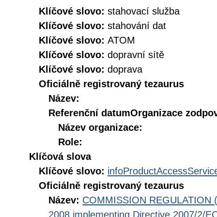
Klíčové slovo:
stahovací služba
Klíčové slovo:
stahování dat
Klíčové slovo:
ATOM
Klíčové slovo:
dopravní sítě
Klíčové slovo:
doprava
Oficiálně registrovaný tezaurus
Název:
Referenční datum
Organizace zodpov
Název organizace:
Role:
Klíčová slova
Klíčové slovo:
infoProductAccessServic
Oficiálně registrovaný tezaurus
Název:
COMMISSION REGULATION (EC
2008 implementing Directive 2007/2/EC