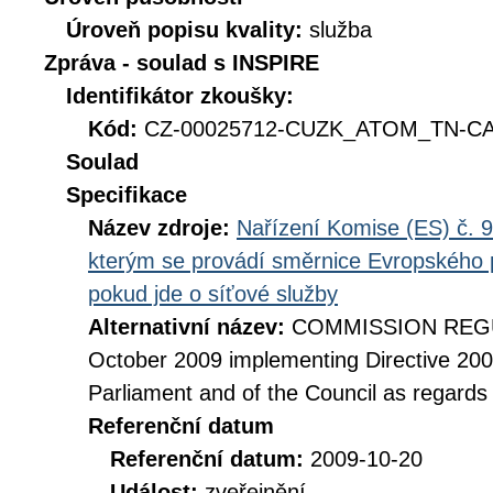
Úroveň popisu kvality:
služba
Zpráva - soulad s INSPIRE
Identifikátor zkoušky:
Kód:
CZ-00025712-CUZK_ATOM_TN-CAB
Soulad
Specifikace
Název zdroje:
Nařízení Komise (ES) č. 9
kterým se provádí směrnice Evropského 
pokud jde o síťové služby
Alternativní název:
COMMISSION REGUL
October 2009 implementing Directive 20
Parliament and of the Council as regards
Referenční datum
Referenční datum:
2009-10-20
Událost:
zveřejnění