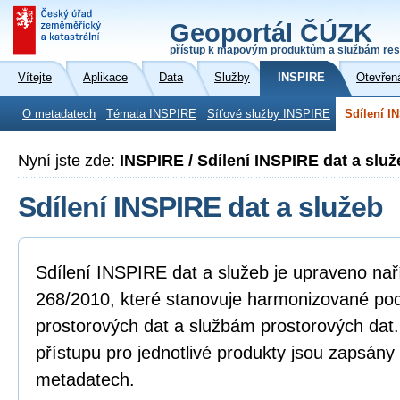
Geoportál ČÚZK
přístup k mapovým produktům a službám res
Vítejte
Aplikace
Data
Služby
INSPIRE
Otevřen
O metadatech
Témata INSPIRE
Síťové služby INSPIRE
Sdílení I
Nyní jste zde:
INSPIRE / Sdílení INSPIRE dat a služ
Sdílení INSPIRE dat a služeb
Sdílení INSPIRE dat a služeb je upraveno na
268/2010, které stanovuje harmonizované po
prostorových dat a službám prostorových dat
přístupu pro jednotlivé produkty jsou zapsány
metadatech.