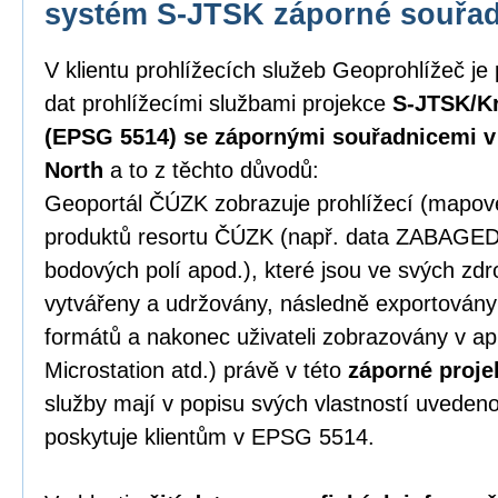
systém S-JTSK záporné souřa
V klientu prohlížecích služeb Geoprohlížeč je
dat prohlížecími službami projekce
S-JTSK/Kr
(EPSG 5514) se zápornými souřadnicemi v p
North
a to z těchto důvodů:
Geoportál ČÚZK zobrazuje prohlížecí (mapové)
produktů resortu ČÚZK (např. data ZABAGE
bodových polí apod.), které jsou ve svých zd
vytvářeny a udržovány, následně exportován
formátů a nakonec uživateli zobrazovány v ap
Microstation atd.) právě v této
záporné proje
služby mají v popisu svých vlastností uveden
poskytuje klientům v EPSG 5514.