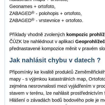
Geonames + ortofoto,
®
ZABAGED
- polohopis + ortofoto,
®
ZABAGED
- vrstevnice + ortofoto.
Příklady vhodně zvolených
kompozic prohlíž
ČÚZK lze nahlédnout v aplikaci
Geoprohlížeč
přednastavené kompozice měnit v pravém slou
Jak nahlásit chybu v datech ?
Připomínky ke kvalitě produktů Zeměměřick
mapy - s výjimkou katastrálních map, Ortofo
zejména nesrovnalosti mezi vyjádřením v pro
stavem v terénu, lze nahlásit prostřednictvím
Hlášení o závadách bodů bodového pole je m