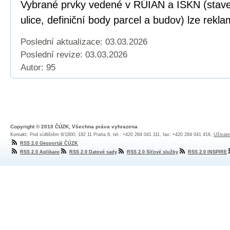
Vybrané prvky vedené v RÚIAN a ISKN (staveb
ulice, definiční body parcel a budov) lze rekl
Poslední aktualizace: 03.03.2026
Poslední revize:
03.03.2026
Autor: 95
Copyright © 2010 ČÚZK, Všechna práva vyhrazena
Kontakt: Pod sídlištěm 9/1800, 182 11 Praha 8, tel.: +420 284 041 111, fax: +420 284 041 416,
Uživate
RSS 2.0 Geoportál ČÚZK
RSS 2.0 Aplikace
RSS 2.0 Datové sady
RSS 2.0 Síťové služby
RSS 2.0 INSPIRE