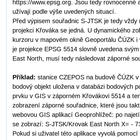
https://www.epsg.org. Jsou tedy rovnocenné a
užívají podle výše uvedených situací.
Před výpisem souřadnic S-JTSK je tedy vždy 
projekci Křováka se jedná. U dynamického zo
kurzoru v mapovém okně Geoportálu ČÚZK i v
je projekce EPSG 5514 slovně uvedena svý
East North, musí tedy následovat záporné so
Příklad:
stanice CZEPOS na budově ČÚZK v P
bodový objekt uložena v databázi bodových po
prvku v GIS v záporném Křovákovi 5514 a te
zobrazení záporné souřadnice, které jsou tak
webovou GIS aplikací Geoprohlížeč: po najet
se zobrazí: S-JTSK/Krovak East North X= - 7
Pokud si uživatel této aplikace vyvolá pomocí