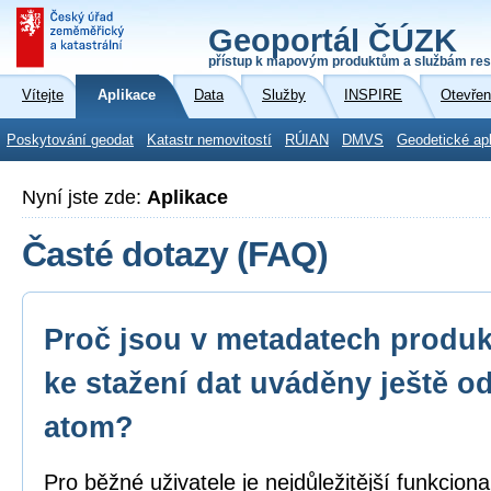
Geoportál ČÚZK
přístup k mapovým produktům a službám res
Vítejte
Aplikace
Data
Služby
INSPIRE
Otevřen
Poskytování geodat
Katastr nemovitostí
RÚIAN
DMVS
Geodetické ap
Nyní jste zde:
Aplikace
Časté dotazy (FAQ)
Proč jsou v metadatech produk
ke stažení dat uváděny ještě o
atom?
Pro běžné uživatele je nejdůležitější funkcion