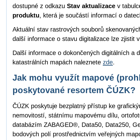
dostupné z odkazu
Stav aktualizace
v tabul
produktu
, která je součástí informací o date
Aktuální stav rastrových souborů skenovanýc
další informace o stavu digitalizace lze zjistit 
Další informace o dokončených digitálních a d
katastrálních mapách naleznete
zde
.
Jak mohu využít mapové (prohl
poskytované resortem ČÚZK?
ČÚZK poskytuje bezplatný přístup ke grafick
nemovitostí, státnímu mapovému dílu, ortofot
databázím ZABAGED®, Data50, Data250, G
bodových polí prostřednictvím veřejných mapo