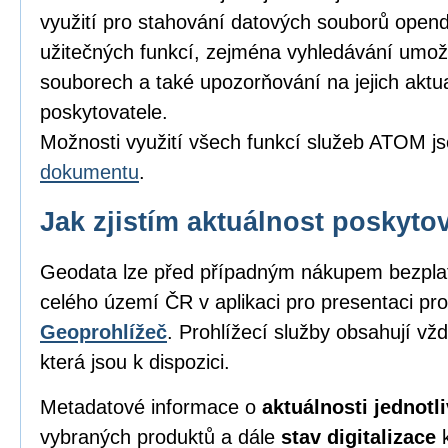
využití pro stahování datových souborů opend
užitečných funkcí, zejména vyhledávání umožňu
souborech a také upozorňování na jejich aktu
poskytovatele.
Možnosti využití všech funkcí služeb ATOM j
dokumentu
.
Jak zjistím aktuálnost poskyt
Geodata lze před případným nákupem bezpl
celého území ČR v aplikaci pro presentaci pro
Geoprohlížeč
. Prohlížecí služby obsahují vž
která jsou k dispozici.
Metadatové informace o
aktuálnosti jednot
vybraných produktů a dále
stav digitalizace
k