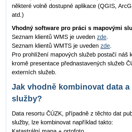
některé volně dostupné aplikace (QGIS, Arc
atd.)
Vhodný software pro práci s mapovými sl
Seznam klientů WMS je uveden
zde
.
Seznam klientů WMTS je uveden
zde
.
Pro prohlížení mapových služeb postačí náš k
kromě presentace přednastavených služeb ČÚ
externích služeb.
Jak vhodně kombinovat data a 
služby?
Data resortu ČÚZK, případně z těchto dat pub
služby, lze kombinovat například takto:
Katastrální mapa + ortofoto,