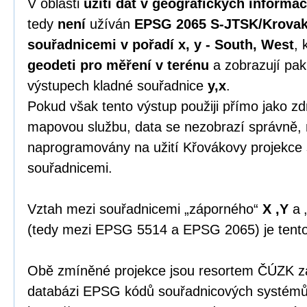
V oblasti
užití dat v geografických informa
tedy
není
užíván
EPSG 2065 S-JTSK/Krovak
souřadnicemi v pořadí x, y - South, West
, 
geodeti pro měření v terénu
a zobrazují pak
výstupech kladné souřadnice
y,x
.
Pokud však tento výstup použiji přímo jako zdr
mapovou službu, data se nezobrazí správně, 
naprogramovány na užití Křovákovy projekce
souřadnicemi.
Vztah mezi souřadnicemi „záporného“
X ,Y
a 
(tedy mezi EPSG 5514 a EPSG 2065) je tent
Obě zmíněné projekce jsou resortem ČÚZK zap
databázi EPSG kódů souřadnicových systémů 