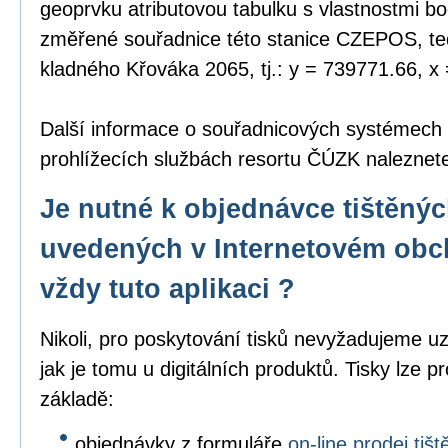
geoprvku atributovou tabulku s vlastnostmi bo
změřené souřadnice této stanice CZEPOS, tedy
kladného Křováka 2065, tj.: y = 739771.66, x
Další informace o souřadnicových systémech
prohlížecích službách resortu ČÚZK nalezne
Je nutné k objednávce tištěný
uvedených v Internetovém obc
vždy tuto aplikaci ?
Nikoli, pro poskytování tisků nevyžadujeme uz
jak je tomu u digitálních produktů. Tisky lze p
základě:
objednávky z formuláře
on-line prodej ti