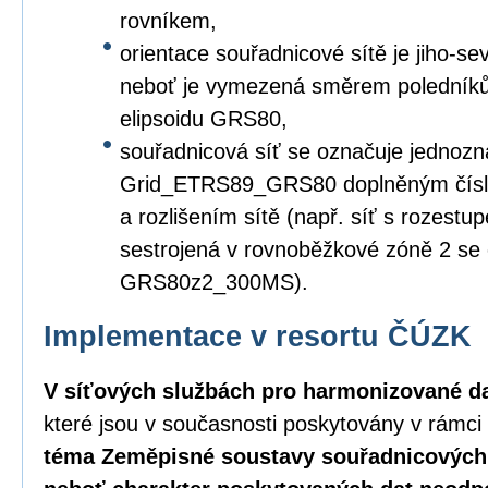
rovníkem,
orientace souřadnicové sítě je jiho-s
neboť je vymezená směrem poledníků
elipsoidu GRS80,
souřadnicová síť se označuje jednozn
Grid_ETRS89_GRS80 doplněným čísl
a rozlišením sítě (např. síť s rozest
sestrojená v rovnoběžkové zóně 2 s
GRS80z2_300MS).
Implementace v resortu ČÚZK
V síťových službách pro harmonizované d
které jsou v současnosti poskytovány v rámc
téma Zeměpisné soustavy souřadnicových 