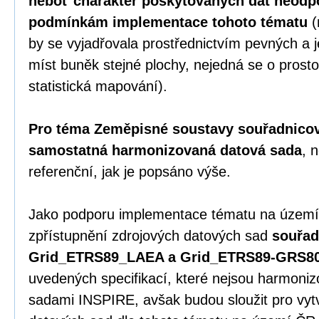
neboť charakter poskytovaných dat neodp
podmínkám implementace tohoto tématu
(
by se vyjadřovala prostřednictvím pevných 
míst buněk stejné plochy, nejedná se o prosto
statistická mapování).
Pro téma Zeměpisné soustavy souřadnicový
samostatná harmonizovaná datová sada
, 
referenční, jak je popsáno výše.
Jako podporu implementace tématu na území
zpřístupnění zdrojových datových sad
souřad
Grid_ETRS89_LAEA a Grid_ETRS89-GRS8
uvedených specifikací, které nejsou harmoni
sadami INSPIRE, avšak budou sloužit pro vy