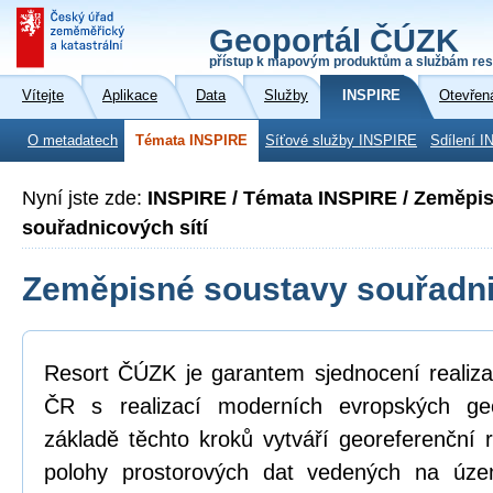
Geoportál ČÚZK
přístup k mapovým produktům a službám res
Vítejte
Aplikace
Data
Služby
INSPIRE
Otevřen
O metadatech
Témata INSPIRE
Síťové služby INSPIRE
Sdílení I
Nyní jste zde:
INSPIRE / Témata INSPIRE / Zeměpi
souřadnicových sítí
Zeměpisné soustavy souřadni
Resort ČÚZK je garantem sjednocení realiza
ČR s realizací moderních evropských ge
základě těchto kroků vytváří georeferenční
polohy prostorových dat vedených na úz