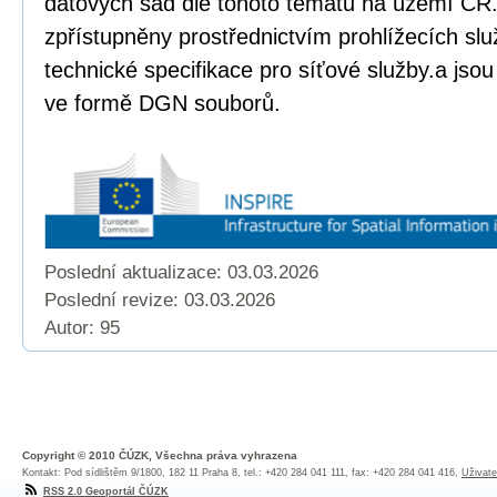
datových sad dle tohoto tématu na území ČR.
zpřístupněny prostřednictvím prohlížecích sl
technické specifikace pro síťové služby.a jso
ve formě DGN souborů.
Poslední aktualizace: 03.03.2026
Poslední revize:
03.03.2026
Autor: 95
Copyright © 2010 ČÚZK, Všechna práva vyhrazena
Kontakt: Pod sídlištěm 9/1800, 182 11 Praha 8, tel.: +420 284 041 111, fax: +420 284 041 416,
Uživate
RSS 2.0 Geoportál ČÚZK