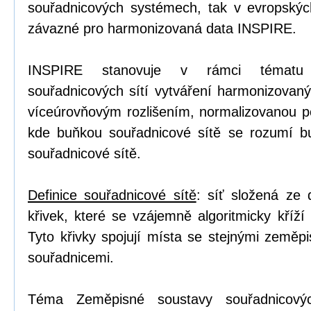
souřadnicových systémech, tak v evropskýc
závazné pro harmonizovaná data INSPIRE.
INSPIRE stanovuje v rámci tématu 
souřadnicových sítí vytváření harmonizovaný
víceúrovňovým rozlišením, normalizovanou po
kde buňkou souřadnicové sítě se rozumí b
souřadnicové sítě.
Definice souřadnicové sítě
: síť složená ze
křivek, které se vzájemně algoritmicky kříží
Tyto křivky spojují místa se stejnými zeměp
souřadnicemi.
Téma Zeměpisné soustavy souřadnicovýc