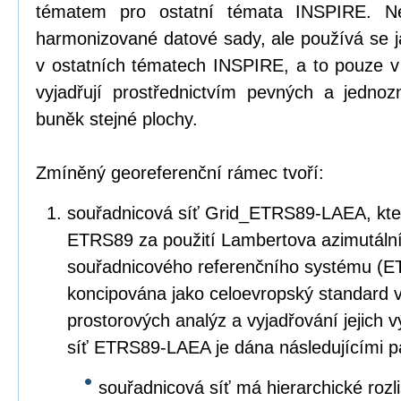
tématem pro ostatní témata INSPIRE. Ne
harmonizované datové sady, ale používá se 
v ostatních tématech INSPIRE, a to pouze v
vyjadřují prostřednictvím pevných a jedn
buněk stejné plochy.
Zmíněný georeferenční rámec tvoří:
souřadnicová síť Grid_ETRS89-LAEA, kter
ETRS89 za použití Lambertova azimutáln
souřadnicového referenčního systému (E
koncipována jako celoevropský standard v
prostorových analýz a vyjadřování jejich 
síť ETRS89-LAEA je dána následujícími p
souřadnicová síť má hierarchické rozl