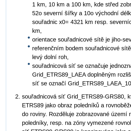
1 km, 10 km a 100 km, kde střed zob
52o severní šířky a 10o východní dé
souřadnic x0= 4321 km resp. severní
km,
orientace souřadnicové sítě je jiho-s
referenčním bodem souřadnicové sítě re
levý dolní roh,
souřadnicová síť se označuje jednozn
Grid_ETRS89_LAEA doplněným rozliše
síť se označí Grid_ETRS89_LAEA_10
souřadnicová síť Grid_ETRS89-GRS80, kte
ETRS89 jako obraz poledníků a rovnoběž
do roviny. Rozděluje zobrazované územ
poledníky, resp. na zóny vymezené rovn