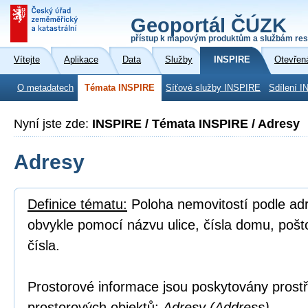
Geoportál ČÚZK
přístup k mapovým produktům a službám res
Vítejte
Aplikace
Data
Služby
INSPIRE
Otevřen
O metadatech
Témata INSPIRE
Síťové služby INSPIRE
Sdílení I
Nyní jste zde:
INSPIRE / Témata INSPIRE / Adresy
Adresy
Definice tématu:
Poloha nemovitostí podle adre
obvykle pomocí názvu ulice, čísla domu, poš
čísla.
Prostorové informace jsou poskytovány prostř
prostorových objektů:
Adresy (Address).