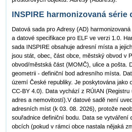
INSPIRE harmonizovaná série 
Datová sada pro Adresy (AD) harmonizovaná
a datové specifikace pro ELF ve verzi 1.0. H
sada INSPIRE obsahuje adresní místa a jejic
jsou stát, obec, část obce, městský obvod v
obvod/městská část (MOMČ), ulice a pošta. D
geometrii - definiční bod adresního místa. Da
území České republiky. Je poskytována jako o
CC-BY 4.0). Data vychází z RÚIAN (Registru ú
adres a nemovitostí).V datové sadě není uved
adresních míst (k 03. 08. 2026), protože neob
souřadnice definiční bodu. Data se vytváření 
obcích (pokud v rámci obce nastala nějaká zm