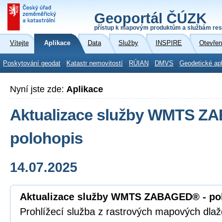
Geoportál ČÚZK
přístup k mapovým produktům a službám res
Vítejte
Aplikace
Data
Služby
INSPIRE
Otevřen
Poskytování geodat
Katastr nemovitostí
RÚIAN
DMVS
Geodetické ap
Nyní jste zde:
Aplikace
Aktualizace služby WMTS Z
polohopis
14.07.2025
Aktualizace služby WMTS ZABAGED® - po
Prohlížecí služba z rastrových mapových dla