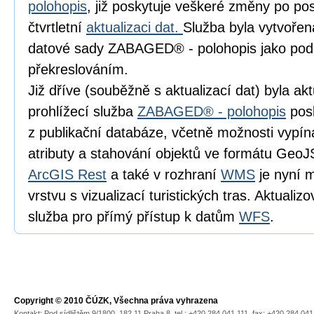
polohopis
, již poskytuje veškeré změny po pos
čtvrtletní
aktualizaci dat.
Služba byla vytvořen
datové sady ZABAGED® - polohopis jako pod
překreslováním.
Již dříve (souběžně s aktualizací dat) byla a
prohlížecí služba
ZABAGED® - polohopis
posk
z publikační databáze, včetně možnosti vypín
atributy a stahování objektů ve formátu Geo
ArcGIS Rest
a také v rozhraní
WMS
je nyní 
vrstvu s vizualizací turistických tras. Aktualiz
služba pro přímý přístup k datům
WFS
.
Copyright © 2010 ČÚZK, Všechna práva vyhrazena
Kontakt: Pod sídlištěm 9/1800, 182 11 Praha 8, tel.: +420 284 041 111, fax: +420 284 04