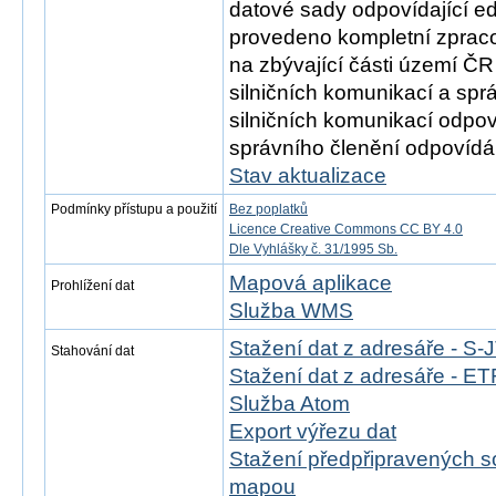
datové sady odpovídající e
provedeno kompletní zprac
na zbývající části území ČR
silničních komunikací a spr
silničních komunikací odpov
správního členění odpovídá 
Stav aktualizace
Podmínky přístupu a použití
Bez poplatků
Licence Creative Commons CC BY 4.0
Dle Vyhlášky č. 31/1995 Sb.
Mapová aplikace
Prohlížení dat
Služba WMS
Stažení dat z adresáře - S
Stahování dat
Stažení dat z adresáře - 
Služba Atom
Export výřezu dat
Stažení předpřipravených s
mapou