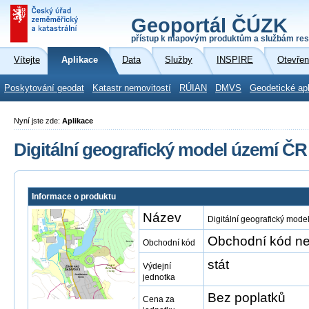
Geoportál ČÚZK
přístup k mapovým produktům a službám res
Vítejte
Aplikace
Data
Služby
INSPIRE
Otevřen
Poskytování geodat
Katastr nemovitostí
RÚIAN
DMVS
Geodetické ap
Nyní jste zde:
Aplikace
Digitální geografický model území ČR
Informace o produktu
Název
Digitální geografický mod
Obchodní kód ne
Obchodní kód
stát
Výdejní
jednotka
Bez poplatků
Cena za