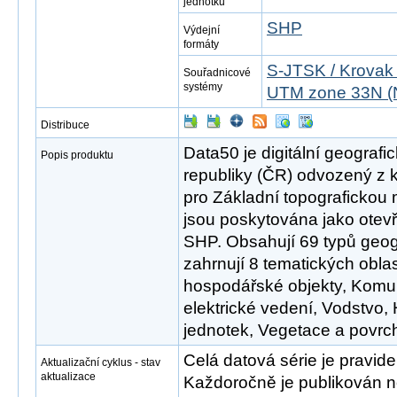
jednotku
SHP
Výdejní
formáty
S-JTSK / Krovak
Souřadnicové
systémy
UTM zone 33N (
Distribuce
Data50 je digitální geograf
Popis produktu
republiky (ČR) odvozený z 
pro Základní topografickou
jsou poskytována jako otev
SHP. Obsahují 69 typů geog
zahrnují 8 tematických oblast
hospodářské objekty, Komu
elektrické vedení, Vodstvo
jednotek, Vegetace a povrch,
Celá datová série je pravid
Aktualizační cyklus - stav
aktualizace
Každoročně je publikován no