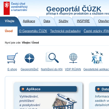
Geoportál ČÚZK
přístup k mapovým produktům a službám res
Vítejte
Aplikace
Data
Služby
INSPIRE
Otevře
Úvod
O Geoportálu ČÚZK
Technické požadavky
Časté otázky (FA
Nyní jste zde:
Vítejte / Úvod
E-shop
Geoprohlížeč
Nahlížení do KN
VDP RÚIAN
Geodetické aplika