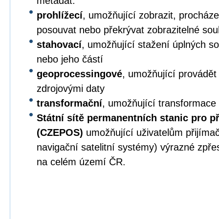
metadat.
prohlížecí
, umožňující zobrazit, procházet,
posouvat nebo překrývat zobrazitelné sou
stahovací
, umožňující stažení úplných s
nebo jeho částí
geoprocessingové
, umožňující provádět
zdrojovými daty
transformační
, umožňující transformace
Státní sítě permanentních stanic pro p
(CZEPOS)
umožňující uživatelům přijíma
navigační satelitní systémy) výrazné zpř
na celém území ČR.