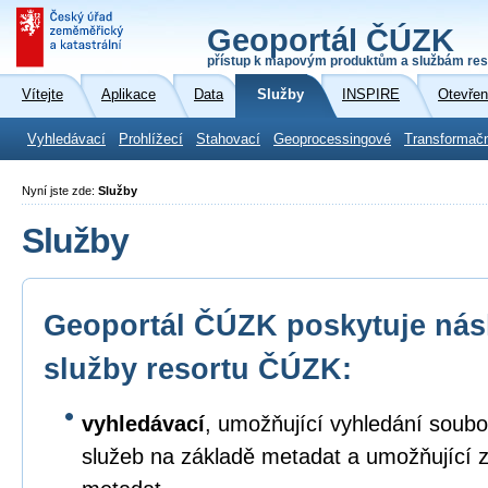
Geoportál ČÚZK
přístup k mapovým produktům a službám res
Vítejte
Aplikace
Data
Služby
INSPIRE
Otevřen
Vyhledávací
Prohlížecí
Stahovací
Geoprocessingové
Transformač
Nyní jste zde:
Služby
Služby
Geoportál ČÚZK poskytuje násl
služby resortu ČÚZK:
vyhledávací
, umožňující vyhledání soubo
služeb na základě metadat a umožňující 