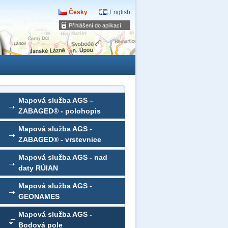
Česky
English
Přihlášení do aplikací
Mapová služba AGS –
ZABAGED® - polohopis
Mapová služba AGS -
ZABAGED® - vrstevnice
Mapová služba AGS - nad
daty RÚIAN
Mapová služba AGS -
GEONAMES
Mapová služba AGS -
Bodová pole