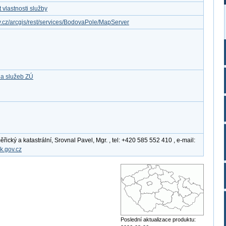
vlastnosti služby
ov.cz/arcgis/rest/services/BodovaPole/MapServer
 a služeb ZÚ
cký a katastrální, Srovnal Pavel, Mgr. , tel: +420 585 552 410 , e-mail:
k.gov.cz
Poslední aktualizace produktu: