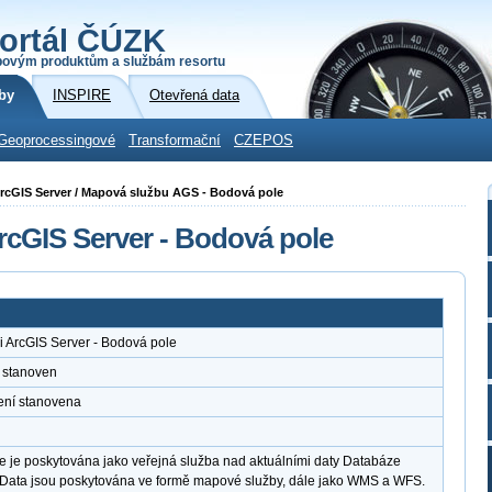
ortál ČÚZK
povým produktům a službám resortu
by
INSPIRE
Otevřená data
Geoprocessingové
Transformační
CZEPOS
i ArcGIS Server / Mapová službu AGS - Bodová pole
rcGIS Server - Bodová pole
 ArcGIS Server - Bodová pole
 stanoven
ení stanovena
 je poskytována jako veřejná služba nad aktuálními daty Databáze
 Data jsou poskytována ve formě mapové služby, dále jako WMS a WFS.