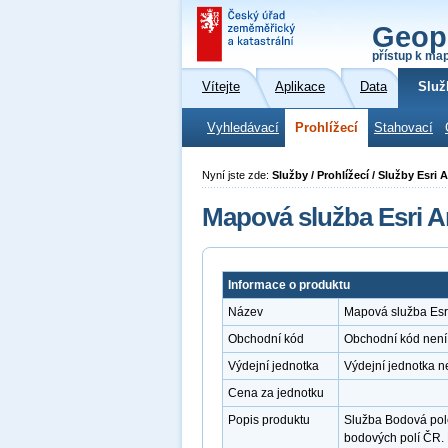
Geop
přístup k ma
Vítejte
Aplikace
Data
Služ
Vyhledávací
Prohlížecí
Stahovací
Nyní jste zde:
Služby / Prohlížecí / Služby Esr
Mapová služba Esri A
Informace o produktu
Název
Mapová služba Esri
Obchodní kód
Obchodní kód není
Výdejní jednotka
Výdejní jednotka n
Cena za jednotku
Popis produktu
Služba Bodová pole
bodových polí ČR.