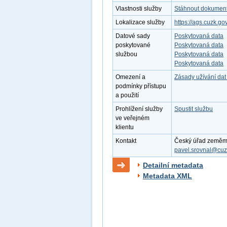
Vlastnosti služby
Stáhnout dokument 
Lokalizace služby
https://ags.cuzk.g
Datové sady
Poskytovaná data
poskytované
Poskytovaná data
službou
Poskytovaná data
Poskytovaná data
Omezení a
Zásady užívání dat
podmínky přístupu
a použití
Prohlížení služby
Spustit službu
ve veřejném
klientu
Kontakt
Český úřad zeměměři
pavel.srovnal@cuz
Detailní metadata
Metadata XML