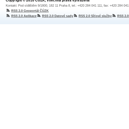
Copyright © 2010 ČÚZK, Všechna práva vyhrazena
Kontakt: Pod sídlištěm 9/1800, 182 11 Praha 8, tel.: +420 284 041 111, fax: +420 284 04
RSS 2.0 Geoportál ČÚZK
RSS 2.0 Aplikace
RSS 2.0 Datové sady
RSS 2.0 Síťové služby
RSS 2.0