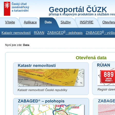
Geoportál ČÚZK
přístup k mapovým produktům a službám res
Vítejte
Aplikace
Data
Služby
INSPIRE
Otevřen
®
®
Katastr nemovitostí
RÚIAN
ZABAGED
- polohopis
ZABAGED
- výšk
Nyní jste zde:
Data
Otevřená data