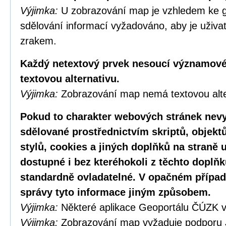
Výjimka:
U zobrazování map je vzhledem ke g
sdělování informací vyžadováno, aby je uživa
zrakem.
Každý netextový prvek nesoucí významové
textovou alternativu.
Výjimka:
Zobrazování map nemá textovou alte
Pokud to charakter webových stránek nevy
sdělované prostřednictvím skriptů, objekt
stylů, cookies a jiných doplňků na straně u
dostupné i bez kteréhokoli z těchto doplňk
standardně ovladatelné. V opačném případ
správy tyto informace jiným způsobem.
Výjimka:
Některé aplikace Geoportálu ČÚZK v
Výjimka:
Zobrazování map vyžaduje podporu 