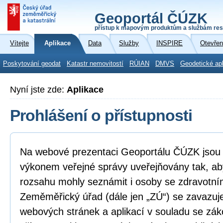
Geoportál ČÚZK
přístup k mapovým produktům a službám res
Vítejte
Aplikace
Data
Služby
INSPIRE
Otevřen
Poskytování geodat
Katastr nemovitostí
RÚIAN
DMVS
Geodetické ap
Nyní jste zde:
Aplikace
Prohlášení o přístupnosti
Na webové prezentaci Geoportálu ČÚZK jsou i
výkonem veřejné správy uveřejňovány tak, ab
rozsahu mohly seznámit i osoby se zdravotní
Zeměměřický úřad (dále jen „ZÚ“) se zavazuje
webových stránek a aplikací v souladu se zá