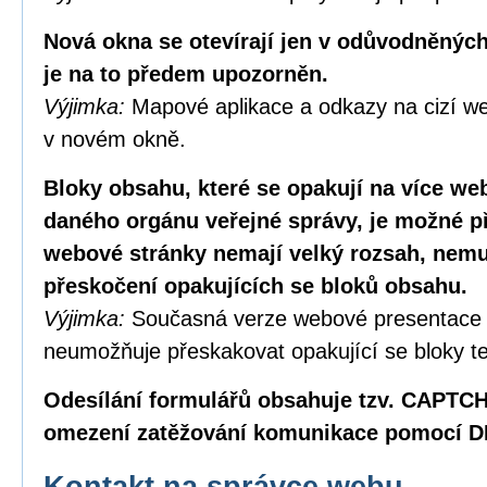
Nová okna se otevírají jen v odůvodněných
je na to předem upozorněn.
Výjimka:
Mapové aplikace a odkazy na cizí we
v novém okně.
Bloky obsahu, které se opakují na více w
daného orgánu veřejné správy, je možné p
webové stránky nemají velký rozsah, nemus
přeskočení opakujících se bloků obsahu.
Výjimka:
Současná verze webové presentace
neumožňuje přeskakovat opakující se bloky te
Odesílání formulářů obsahuje tzv. CAPTC
omezení zatěžování komunikace pomocí D
Kontakt na správce webu