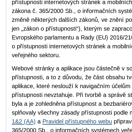
přístupnosti internetových stránek a mobilníc
zákona č. 365/2000 Sb., o informačních syst
změně některých dalších zákonů, ve znění po
jen „zákon o přístupnosti“), kterým se zapra
Evropského parlamentu a Rady (EU) 2016/210
o přístupnosti internetových stránek a mobilní
veřejného sektoru.
Webové stránky a aplikace jsou částečně v 
přístupnosti, a to z důvodu, že část obsahu 
aplikace, které neslouží k navigačním účelům
přístupnosti nevztahuje. Při tvorbě a správě
byla a je zohledněna přístupnost a bezbariér
splňovaly všechny zásady přístupnosti podle
1&2 (AA)
a
Pravidel přístupného webu
připrav
365/2000 Sb., o informačních systémech veře