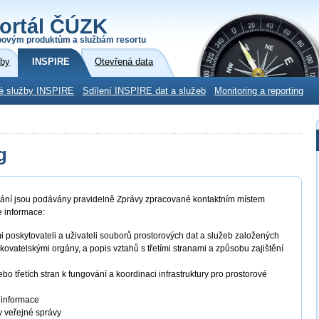
ortál ČÚZK
povým produktům a službám resortu
žby
INSPIRE
Otevřená data
é služby INSPIRE
Sdílení INSPIRE dat a služeb
Monitoring a reporting
g
užívání jsou podávány pravidelně Zprávy zpracované kontaktním místem
e informace:
poskytovateli a uživateli souborů prostorových dat a služeb založených
ovatelskými orgány, a popis vztahů s třetími stranami a způsobu zajištění
o třetích stran k fungování a koordinaci infrastruktury pro prostorové
é informace
y veřejné správy