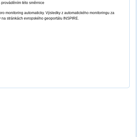
s prováděním této směrnice
pro monitoring automaticky. Výsledky z automatického monitoringu za
y na stránkách evropského geoportálu INSPIRE.