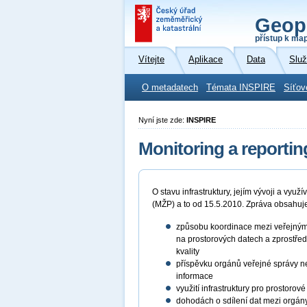
Geop
přístup k ma
Vítejte
Aplikace
Data
Slu
O metadatech
Témata INSPIRE
Síťov
Nyní jste zde:
INSPIRE
Monitoring a reportin
O stavu infrastruktury, jejím vývoji a vy
(MŽP) a to od 15.5.2010. Zpráva obsahuj
způsobu koordinace mezi veřejnými 
na prostorových datech a zprostředk
kvality
příspěvku orgánů veřejné správy neb
informace
využití infrastruktury pro prostorov
dohodách o sdílení dat mezi orgán