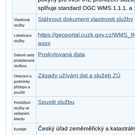
splňuje standard OGC WMS 1.1.1. a 1
Stáhnout dokument vlastnosti služby
Vlastnosti
služby
https://geoportal.cuzk.gov.cz/WMS
Lokalizace
služby
aspx
Poskytovaná data
Datové sady
poskytované
službou
Zásady užívání dat a služeb ZÚ
Omezení a
podmínky
přístupu a
použití
Spustit službu
Prohlížení
služby ve
veřejném
klientu
Český úřad zeměměřický a katastrální
Kontakt