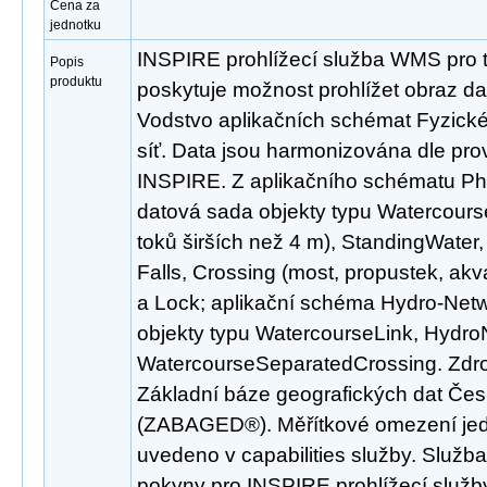
Cena za
jednotku
INSPIRE prohlížecí služba WMS pro 
Popis
produktu
poskytuje možnost prohlížet obraz d
Vodstvo aplikačních schémat Fyzické
síť. Data jsou harmonizována dle pro
INSPIRE. Z aplikačního schématu Ph
datová sada objekty typu Watercourse
toků širších než 4 m), StandingWate
Falls, Crossing (most, propustek, ak
a Lock; aplikační schéma Hydro-Netw
objekty typu WatercourseLink, Hydr
WatercourseSeparatedCrossing. Zdro
Základní báze geografických dat Čes
(ZABAGED®). Měřítkové omezení jedno
uvedeno v capabilities služby. Služb
pokyny pro INSPIRE prohlížecí služby