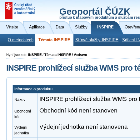
Geoportál ČÚZK
přístup k mapovým produktům a službám res
Vítejte
Aplikace
Data
Služby
INSPIRE
Otevřen
O metadatech
Témata INSPIRE
Síťové služby INSPIRE
Sdílení I
Nyní jste zde:
INSPIRE / Témata INSPIRE / Vodstvo
INSPIRE prohlížecí služba WMS pro t
Informace o produktu
INSPIRE prohlížecí služba WMS pro 
Název
Obchodní kód není stanoven
Obchodní
kód
Výdejní jednotka není stanovena
Výdejní
jednotka