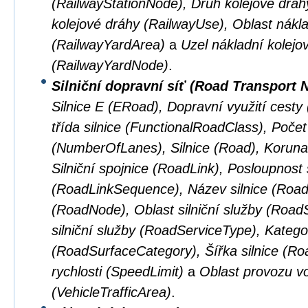
(RailwayStationNode), Druh kolejové dráhy
kolejové dráhy (RailwayUse), Oblast nákla
(RailwayYardArea)
a
Uzel nákladní kolejo
(RailwayYardNode)
.
Silniční dopravní síť (Road Transport 
Silnice E (ERoad), Dopravní využití cest
třída silnice (FunctionalRoadClass), Počet
(NumberOfLanes), Silnice (Road), Koruna 
Silniční spojnice (RoadLink), Posloupnost s
(RoadLinkSequence), Název silnice (Road
(RoadNode), Oblast silniční služby (Road
silniční služby (RoadServiceType), Kateg
(RoadSurfaceCategory), Šířka silnice (R
rychlosti (SpeedLimit)
a
Oblast provozu vo
(VehicleTrafficArea)
.