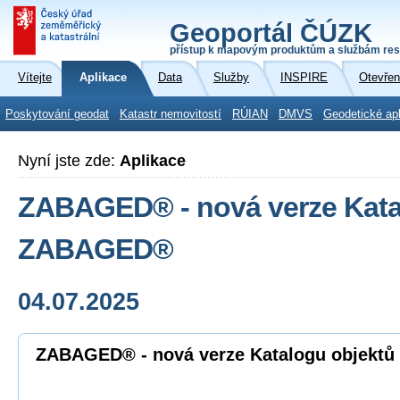
Geoportál ČÚZK
přístup k mapovým produktům a službám res
Vítejte
Aplikace
Data
Služby
INSPIRE
Otevřen
Poskytování geodat
Katastr nemovitostí
RÚIAN
DMVS
Geodetické ap
Nyní jste zde:
Aplikace
ZABAGED® - nová verze Kata
ZABAGED®
04.07.2025
ZABAGED® - nová verze Katalogu objek