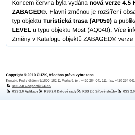
Koncem června byla vydána
nová verze 4.5 
ZABAGED®.
Hlavní změnou je rozšíření o
typ objektu
Turistická trasa (AP050)
a publik
LEVEL
u typu objektu Most (AQ040). Více in
Změny v Katalogu objektů ZABAGED® verze 
Copyright © 2010 ČÚZK, Všechna práva vyhrazena
Kontakt: Pod sídlištěm 9/1800, 182 11 Praha 8, tel.: +420 284 041 111, fax: +420 284 04
RSS 2.0 Geoportál ČÚZK
RSS 2.0 Aplikace
RSS 2.0 Datové sady
RSS 2.0 Síťové služby
RSS 2.0