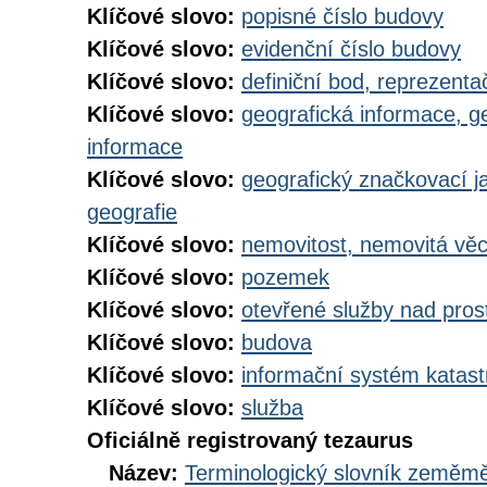
Klíčové slovo:
popisné číslo budovy
Klíčové slovo:
evidenční číslo budovy
Klíčové slovo:
definiční bod, reprezenta
Klíčové slovo:
geografická informace, g
informace
Klíčové slovo:
geografický značkovací j
geografie
Klíčové slovo:
nemovitost, nemovitá vě
Klíčové slovo:
pozemek
Klíčové slovo:
otevřené služby nad pros
Klíčové slovo:
budova
Klíčové slovo:
informační systém katast
Klíčové slovo:
služba
Oficiálně registrovaný tezaurus
Název:
Terminologický slovník zeměměř