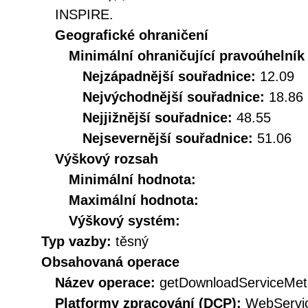
INSPIRE.
Geografické ohraničení
Minimální ohraničující pravoúhelník
Nejzápadnější souřadnice:
12.09
Nejvýchodnější souřadnice:
18.86
Nejjižnější souřadnice:
48.55
Nejsevernější souřadnice:
51.06
Výškový rozsah
Minimální hodnota:
Maximální hodnota:
Výškový systém:
Typ vazby:
těsný
Obsahovaná operace
Název operace:
getDownloadServiceMet
Platformy zpracování (DCP):
WebServi