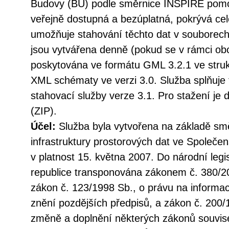
Budovy (BU) podle směrnice INSPIRE pomoc
veřejně dostupná a bezúplatná, pokrývá ce
umožňuje stahování těchto dat v souborech 
jsou vytvářena denně (pokud se v rámci ob
poskytována ve formátu GML 3.2.1 ve struk
XML schématy ve verzi 3.0. Služba splňuje
stahovací služby verze 3.1. Pro stažení j
(ZIP).
Účel:
Služba byla vytvořena na základě sm
infrastruktury prostorových dat ve Společen
v platnost 15. května 2007. Do národní legi
republice transponována zákonem č. 380/20
zákon č. 123/1998 Sb., o právu na informac
znění pozdějších předpisů, a zákon č. 200/
změně a doplnění některých zákonů souvise