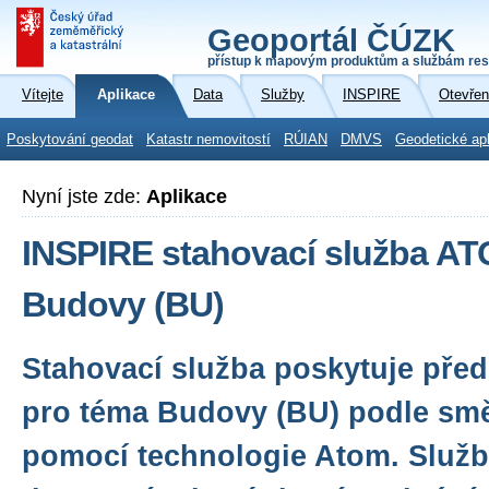
Geoportál ČÚZK
přístup k mapovým produktům a službám res
Vítejte
Aplikace
Data
Služby
INSPIRE
Otevřen
Poskytování geodat
Katastr nemovitostí
RÚIAN
DMVS
Geodetické ap
Nyní jste zde:
Aplikace
INSPIRE stahovací služba A
Budovy (BU)
Stahovací služba poskytuje před
pro téma Budovy (BU) podle sm
pomocí technologie Atom. Služba