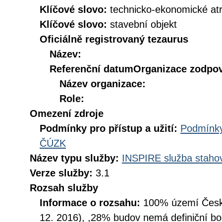
Klíčové slovo:
technicko-ekonomické atr
Klíčové slovo:
stavební objekt
Oficiálně registrovaný tezaurus
Název:
Referenční datum
Organizace zodpov
Název organizace:
Role:
Omezení zdroje
Podmínky pro přístup a užití:
Podmínky
ČÚZK
Název typu služby:
INSPIRE služba stahov
Verze služby:
3.1
Rozsah služby
Informace o rozsahu:
100% území České
12. 2016), ,28% budov nemá definiční bo