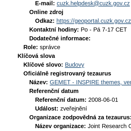
E-mail:
cuzk.helpdesk@cuzk.gov.cz
Online zdroj
Odkaz:
https://geoportal.cuzk.gov.cz
Kontaktní hodiny:
Po - Pá 7-17 CET
Dodatečné informace:
Role:
správce
Klíčová slova
Klíčové slovo:
Budovy
Oficiálně registrovaný tezaurus
Název:
GEMET - INSPIRE themes, ver
Referenční datum
Referenční datum:
2008-06-01
Událost:
zveřejnění
Organizace zodpovědná za tezaurus
Název organizace:
Joint Research 