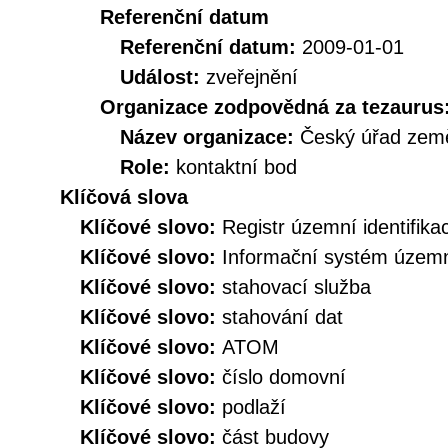
Referenční datum
Referenční datum:
2009-01-01
Událost:
zveřejnění
Organizace zodpovědná za tezaurus
Název organizace:
Český úřad země
Role:
kontaktní bod
Klíčová slova
Klíčové slovo:
Registr územní identifik
Klíčové slovo:
Informační systém územní
Klíčové slovo:
stahovací služba
Klíčové slovo:
stahování dat
Klíčové slovo:
ATOM
Klíčové slovo:
číslo domovní
Klíčové slovo:
podlaží
Klíčové slovo:
část budovy