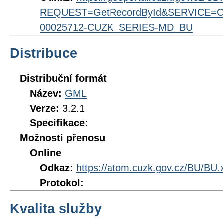
REQUEST=GetRecordById&SERVICE=CS
00025712-CUZK_SERIES-MD_BU
Distribuce
Distribuční formát
Název:
GML
Verze:
3.2.1
Specifikace:
Možnosti přenosu
Online
Odkaz:
https://atom.cuzk.gov.cz/BU/BU.
Protokol:
Kvalita služby