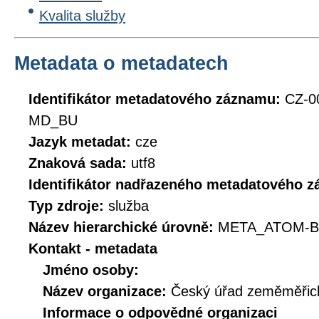
Kvalita služby
Metadata o metadatech
Identifikátor metadatového záznamu:
CZ-0
MD_BU
Jazyk metadat:
cze
Znaková sada:
utf8
Identifikátor nadřazeného metadatového 
Typ zdroje:
služba
Název hierarchické úrovně:
META_ATOM-B
Kontakt - metadata
Jméno osoby:
Název organizace:
Český úřad zeměměřick
Informace o odpovědné organizaci