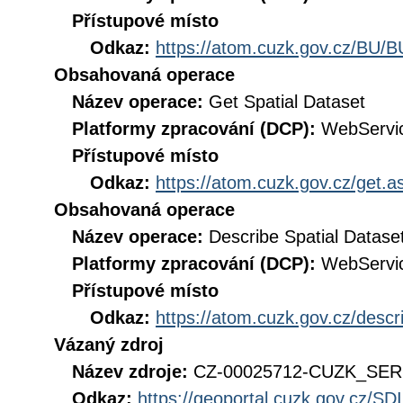
Přístupové místo
Odkaz:
https://atom.cuzk.gov.cz/BU/B
Obsahovaná operace
Název operace:
Get Spatial Dataset
Platformy zpracování (DCP):
WebServi
Přístupové místo
Odkaz:
https://atom.cuzk.gov.cz/get
Obsahovaná operace
Název operace:
Describe Spatial Datase
Platformy zpracování (DCP):
WebServi
Přístupové místo
Odkaz:
https://atom.cuzk.gov.cz/des
Vázaný zdroj
Název zdroje:
CZ-00025712-CUZK_SE
Odkaz:
https://geoportal.cuzk.gov.cz/S