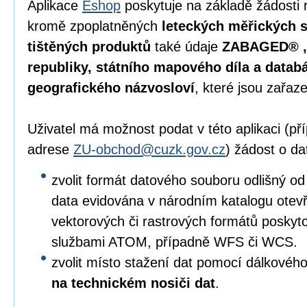
Aplikace
Eshop
poskytuje na základě žádosti 
kromě zpoplatněných
leteckých měřických s
tištěných produktů
také údaje
ZABAGED® , 
republiky, státního mapového díla a data
geografického názvosloví
, které jsou zařaz
Uživatel má možnost podat v této aplikaci (p
adrese
ZU-obchod@cuzk.gov.cz
) žádost o da
zvolit formát datového souboru odlišný od
data evidována v národním katalogu otevře
vektorových či rastrových formátů posky
službami ATOM, případně WFS či WCS.
zvolit místo stažení dat pomocí dálkového
na technickém nosiči dat
.