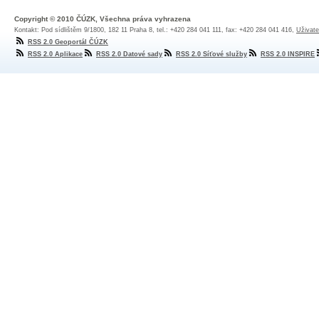
Copyright © 2010 ČÚZK, Všechna práva vyhrazena
Kontakt: Pod sídlištěm 9/1800, 182 11 Praha 8, tel.: +420 284 041 111, fax: +420 284 041 416,
Uživate
RSS 2.0 Geoportál ČÚZK
RSS 2.0 Aplikace
RSS 2.0 Datové sady
RSS 2.0 Síťové služby
RSS 2.0 INSPIRE