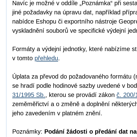
Navíc je možné v oddíle „Poznámka“ při sesta
jiné požadavky na úpravu dat, například přípr
nabídce Eshopu či exportního nástroje Geopr
vyskladnění souborů ve specifické výdejní jed
Formáty a výdejní jednotky, které nabízíme s
v tomto
přehledu
.
Úplata za převod do požadovaného formátu (n
se hradí podle hodinové sazby uvedené v bod
31/1995 Sb.
, kterou se provádí zákon
č. 200/
zeměměřictví a o změně a doplnění některých
jeho zavedením v platném znění.
Poznámky:
Podání žádosti o předání dat na