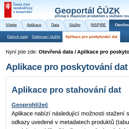
Geoportál ČÚZK
přístup k mapovým produktům a službám res
Vítejte
Aplikace
Data
Služby
INSPIRE
Otevřen
Datové sady
Stahovací služby
Aplikace pro poskytování dat
Nyní jste zde:
Otevřená data / Aplikace pro poskyt
Aplikace pro poskytování dat
Aplikace pro stahování dat
Geoprohlížeč
Aplikace nabízí následující možnosti stažení
odkazy uvedené v metadatech produktů (tabu