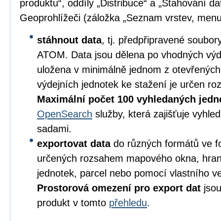
produktu“, oddíly „Distribuce“ a „Stahování da
Geoprohlížeči (záložka „Seznam vrstev, menu
stáhnout data
, tj. předpřipravené soubo
ATOM. Data jsou dělena po vhodných výd
uložena v minimálně jednom z otevřených
výdejních jednotek ke stažení je určen 
Maximální počet 100 vyhledaných jedn
OpenSearch
služby, která zajišťuje vyhl
sadami.
exportovat data
do různých formátů ve 
určených rozsahem mapového okna, hran
jednotek, parcel nebo pomocí vlastního v
Prostorová omezení pro export dat
jsou
produkt v tomto
přehledu
.