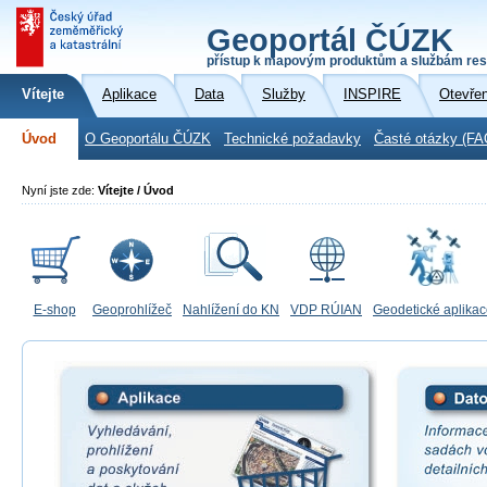
Geoportál ČÚZK
přístup k mapovým produktům a službám res
Vítejte
Aplikace
Data
Služby
INSPIRE
Otevře
Úvod
O Geoportálu ČÚZK
Technické požadavky
Časté otázky (FA
Nyní jste zde:
Vítejte / Úvod
E-shop
Geoprohlížeč
Nahlížení do KN
VDP RÚIAN
Geodetické aplika