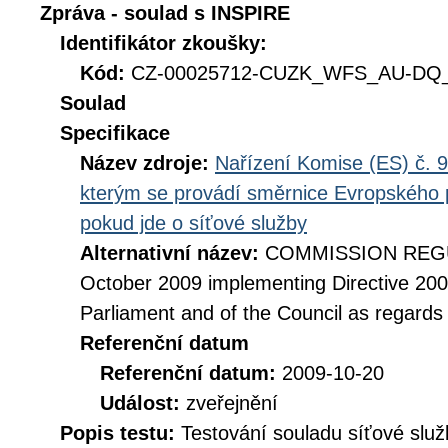
Zpráva - soulad s INSPIRE
Identifikátor zkoušky:
Kód:
CZ-00025712-CUZK_WFS_AU-DQ_D
Soulad
Specifikace
Název zdroje:
Nařízení Komise (ES) č. 9
kterým se provádí směrnice Evropského 
pokud jde o síťové služby
Alternativní název:
COMMISSION REGUL
October 2009 implementing Directive 20
Parliament and of the Council as regards
Referenční datum
Referenční datum:
2009-10-20
Událost:
zveřejnění
Popis testu:
Testování souladu síťové služ