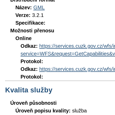
Název:
GML
Verze:
3.2.1
Specifikace:
Možnosti přenosu
Online
Odkaz:
https://services.cuzk.gov.cz/wfs/
service=WFS&request=GetCapabilities&v
Protokol:
Odkaz:
https://services.cuzk.gov.cz/wfs/
Protokol:
Kvalita služby
Úroveň působnosti
Úroveň popisu kvality:
služba