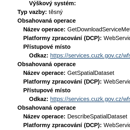
Výškový systém:
Typ vazby:
těsný
Obsahovaná operace
Název operace:
GetDownloadServiceMe
Platformy zpracování (DCP):
WebServi
Přístupové místo
Odkaz:
https://services.cuzk.gov.cz/w
Obsahovaná operace
Název operace:
GetSpatialDataset
Platformy zpracování (DCP):
WebServi
Přístupové místo
Odkaz:
https://services.cuzk.gov.cz/w
Obsahovaná operace
Název operace:
DescribeSpatialDataset
Platformy zpracování (DCP):
WebServi