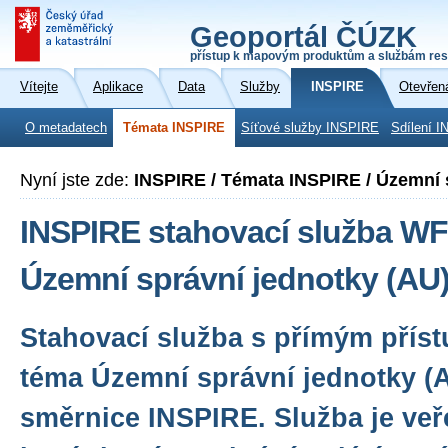
Geoportál ČÚZK
přístup k mapovým produktům a službám res
Vítejte
Aplikace
Data
Služby
INSPIRE
Otevřen
O metadatech
Témata INSPIRE
Síťové služby INSPIRE
Sdílení I
Nyní jste zde:
INSPIRE / Témata INSPIRE / Územní 
INSPIRE stahovací služba WF
Územní správní jednotky (AU
Stahovací služba s přímým přís
téma Územní správní jednotky (
směrnice INSPIRE. Služba je veř