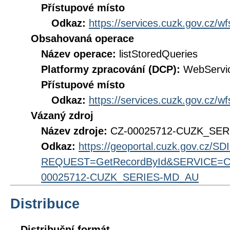
Přístupové místo
Odkaz:
https://services.cuzk.gov.cz/w
Obsahovaná operace
Název operace:
listStoredQueries
Platformy zpracování (DCP):
WebServi
Přístupové místo
Odkaz:
https://services.cuzk.gov.cz/w
Vázaný zdroj
Název zdroje:
CZ-00025712-CUZK_SE
Odkaz:
https://geoportal.cuzk.gov.cz/S
REQUEST=GetRecordById&SERVICE=CS
00025712-CUZK_SERIES-MD_AU
Distribuce
Distribuční formát