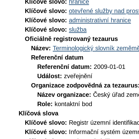
Klíčové slovo:
hranice
Klíčové slovo:
otevřené služby nad pros
Klíčové slovo:
administrativní hranice
Klíčové slovo:
služba
Oficiálně registrovaný tezaurus
Název:
Terminologický slovník zeměměř
Referenční datum
Referenční datum:
2009-01-01
Událost:
zveřejnění
Organizace zodpovědná za tezaurus
Název organizace:
Český úřad země
Role:
kontaktní bod
Klíčová slova
Klíčové slovo:
Registr územní identifik
Klíčové slovo:
Informační systém územní