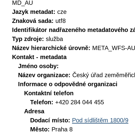
MD_AU
Jazyk metadat:
cze
Znaková sada:
utf8
Identifikátor nadřazeného metadatového 
Typ zdroje:
služba
Název hierarchické úrovně:
META_WFS-AU
Kontakt - metadata
Jméno osoby:
Název organizace:
Český úřad zeměměřick
Informace o odpovědné organizaci
Kontaktní telefon
Telefon:
+420 284 044 455
Adresa
Dodací místo:
Pod sídlištěm 1800/9
Město:
Praha 8