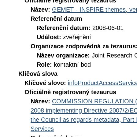
Oficiálně registrovaný tezaurus
Název:
GEMET - INSPIRE themes, ver
Referenční datum
Referenční datum:
2008-06-01
Událost:
zveřejnění
Organizace zodpovědná za tezaurus
Název organizace:
Joint Research 
Role:
kontaktní bod
Klíčová slova
Klíčové slovo:
infoProductAccessServic
Oficiálně registrovaný tezaurus
Název:
COMMISSION REGULATION (EC
2008 implementing Directive 2007/2/EC
the Council as regards metadata, Part D
Services