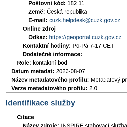
Poštovní kód:
182 11
Země:
Česká republika
E-mail:
cuzk.helpdesk@cuzk.gov.cz
Online zdroj
Odkaz:
https://geoportal.cuzk.gov.cz
Kontaktní hodiny:
Po-Pá 7-17 CET
Dodatečné informace:
Role:
kontaktní bod
Datum metadat:
2026-08-07
Název metadatového profilu:
Metadatový pr
Verze metadatového profilu:
2.0
Identifikace služby
Citace
Název zdroje:
INSPIRE stahovací služb