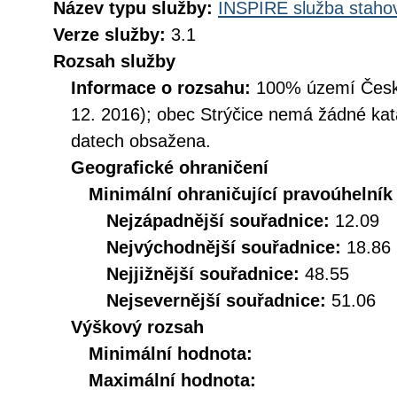
Název typu služby:
INSPIRE služba stahov
Verze služby:
3.1
Rozsah služby
Informace o rozsahu:
100% území České
12. 2016); obec Strýčice nemá žádné kata
datech obsažena.
Geografické ohraničení
Minimální ohraničující pravoúhelník
Nejzápadnější souřadnice:
12.09
Nejvýchodnější souřadnice:
18.86
Nejjižnější souřadnice:
48.55
Nejsevernější souřadnice:
51.06
Výškový rozsah
Minimální hodnota:
Maximální hodnota: