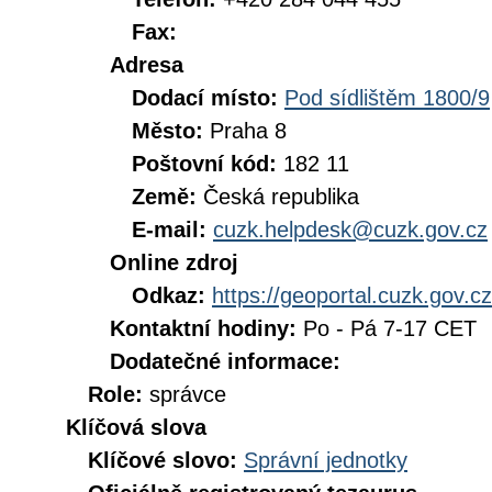
Fax:
Adresa
Dodací místo:
Pod sídlištěm 1800/9
Město:
Praha 8
Poštovní kód:
182 11
Země:
Česká republika
E-mail:
cuzk.helpdesk@cuzk.gov.cz
Online zdroj
Odkaz:
https://geoportal.cuzk.gov.cz
Kontaktní hodiny:
Po - Pá 7-17 CET
Dodatečné informace:
Role:
správce
Klíčová slova
Klíčové slovo:
Správní jednotky