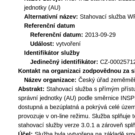
jednotky (AU)
Alternativní název:
Stahovací služba W
Referenční datum
Referenční datum:
2013-09-29
Událost:
vytvoření
Identifikátor služby
Jedinečný identifikátor:
CZ-000257
Kontakt na organizaci zodpovědnou za s
Název organizace:
Český úřad zeměměři
Abstrakt:
Stahovací služba s přímým pří
správní jednotky (AU) podle směrnice INSP
dostupná a bezúplatná a pokrývá celé územ
provozuje v on-line režimu. Služba splňuje
stahovací služby verze 3.0.1 a zároveň sp
Účel:
Služba byla vytvořena na základě sm