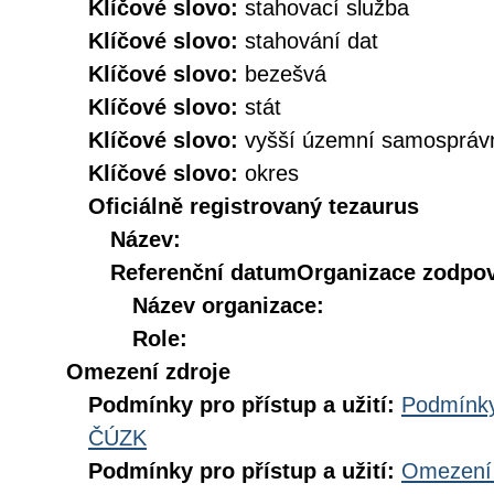
Klíčové slovo:
stahovací služba
Klíčové slovo:
stahování dat
Klíčové slovo:
bezešvá
Klíčové slovo:
stát
Klíčové slovo:
vyšší územní samospráv
Klíčové slovo:
okres
Oficiálně registrovaný tezaurus
Název:
Referenční datum
Organizace zodpov
Název organizace:
Role:
Omezení zdroje
Podmínky pro přístup a užití:
Podmínky
ČÚZK
Podmínky pro přístup a užití:
Omezení 