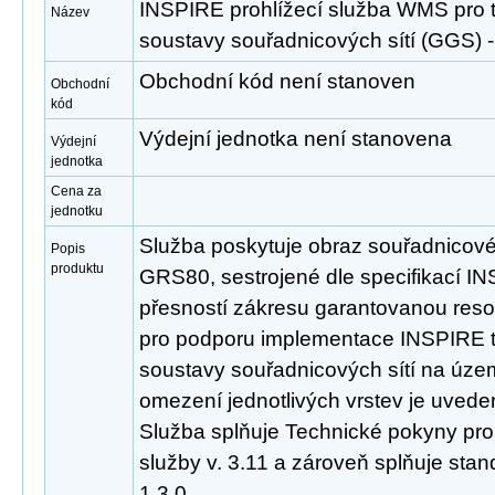
INSPIRE prohlížecí služba WMS pro
Název
soustavy souřadnicových sítí (GGS
Obchodní kód není stanoven
Obchodní
kód
Výdejní jednotka není stanovena
Výdejní
jednotka
Cena za
jednotku
Služba poskytuje obraz souřadnicov
Popis
produktu
GRS80, sestrojené dle specifikací INS
přesností zákresu garantovanou reso
pro podporu implementace INSPIRE
soustavy souřadnicových sítí na úze
omezení jednotlivých vrstev je uveden
Služba splňuje Technické pokyny pro
služby v. 3.11 a zároveň splňuje st
1.3.0.