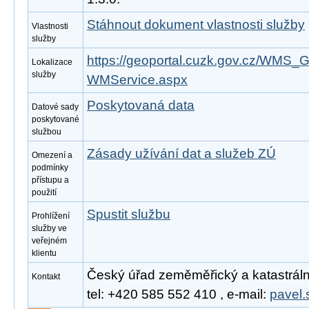
Stáhnout dokument vlastnosti služby
Vlastnosti
služby
https://geoportal.cuzk.gov.cz/WM
Lokalizace
služby
WMService.aspx
Poskytovaná data
Datové sady
poskytované
službou
Zásady užívání dat a služeb ZÚ
Omezení a
podmínky
přístupu a
použití
Spustit službu
Prohlížení
služby ve
veřejném
klientu
Český úřad zeměměřický a katastrální
Kontakt
tel: +420 585 552 410 , e-mail:
pavel.