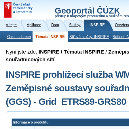
Geoportál ČÚZK
přístup k mapovým produktům a službám res
Vítejte
Aplikace
Data
Služby
INSPIRE
Otevřen
O metadatech
Témata INSPIRE
Síťové služby INSPIRE
Sdílení I
Nyní jste zde:
INSPIRE / Témata INSPIRE / Zeměpi
souřadnicových sítí
INSPIRE prohlížecí služba W
Zeměpisné soustavy souřadni
(GGS) - Grid_ETRS89-GRS80
Informace o produktu