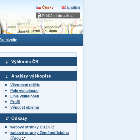
Česky
English
Přihlášení do aplikací
Archiválie
Výškopis ČR
Analýzy výškopisu
Vlastnosti reliéfu
Pole viditelnosti
Linie viditelnosti
Profil
Výpočet objemu
Odkazy
webové stránky ČÚZK
webové stránky Zeměměřického
úřadu