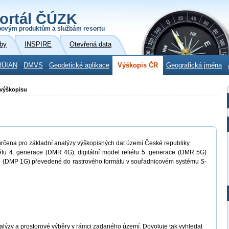
ortál ČÚZK
povým produktům a službám resortu
by
INSPIRE
Otevřená data
RÚIAN
DMVS
Geodetické aplikace
Výškopis ČR
Geografická jména
 výškopisu
určena pro základní analýzy výškopisných dat území České republiky.
liéfu 4. generace (DMR 4G), digitální model reliéfu 5. generace (DMR 5G)
ce (DMP 1G) převedené do rastrového formátu v souřadnicovém systému S-
alýzy a prostorové výběry v rámci zadaného území. Dovoluje tak vyhledat