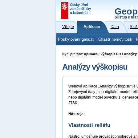
Geop
přístup k ma
Vítejte
Aplikace
Data
Služ
Poskytování geodat
Katastr nemovitostí
Nyní jste zde:
Aplikace / Výškopis ČR / Analýzy
Analýzy výškopisu
Webová aplikace „Analýzy výškopisu“ je 
Zdrojovými daty jsou digitální model re
nebo digitální model povrchu 1. genera
JTSK.
Nástroje:
Vlastnosti reliéfu
Nástroj umožňuje provádět prostorové an