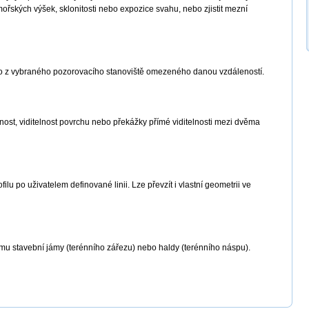
řských výšek, sklonitosti nebo expozice svahu, nebo zjistit mezní
ného z vybraného pozorovacího stanoviště omezeného danou vzdáleností.
nost, viditelnost povrchu nebo překážky přímé viditelnosti mezi dvěma
ilu po uživatelem definované linii. Lze převzít i vlastní geometrii ve
emu stavební jámy (terénního zářezu) nebo haldy (terénního náspu).