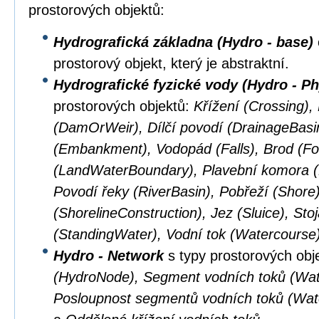
prostorových objektů:
Hydrografická základna (Hydro - base)
prostorový objekt, který je abstraktní.
Hydrografické fyzické vody (Hydro - Ph
prostorových objektů:
Křížení (Crossing),
(DamOrWeir), Dílčí povodí (DrainageBasi
(Embankment), Vodopád (Falls), Brod (Fo
(LandWaterBoundary), Plavební komora (L
Povodí řeky (RiverBasin), Pobřeží (Shore
(ShorelineConstruction), Jez (Sluice), Sto
(StandingWater), Vodní tok (Watercourse
Hydro - Network
s typy prostorových obj
(HydroNode), Segment vodních toků (Wat
Posloupnost segmentů vodních toků (Wa