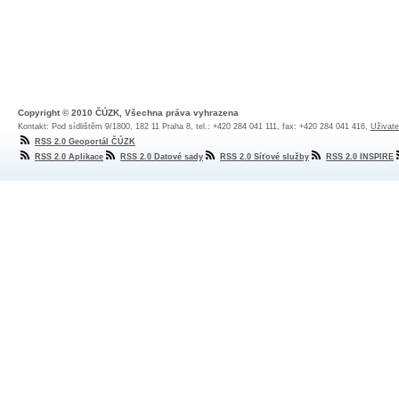
Copyright © 2010 ČÚZK, Všechna práva vyhrazena
Kontakt: Pod sídlištěm 9/1800, 182 11 Praha 8, tel.: +420 284 041 111, fax: +420 284 041 416,
Uživate
RSS 2.0 Geoportál ČÚZK
RSS 2.0 Aplikace
RSS 2.0 Datové sady
RSS 2.0 Síťové služby
RSS 2.0 INSPIRE