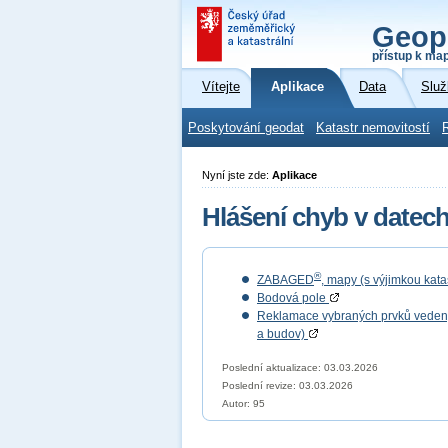
Geop
přístup k ma
Vítejte
Aplikace
Data
Služ
Poskytování geodat
Katastr nemovitostí
Nyní jste zde:
Aplikace
Hlášení chyb v datec
®
ZABAGED
, mapy (s výjimkou kat
Bodová pole
Reklamace vybraných prvků vedených
a budov)
Poslední aktualizace: 03.03.2026
Poslední revize:
03.03.2026
Autor: 95