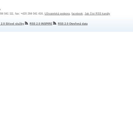
a
 284 041 111, fax: +420 284 041 416,
Uživatelská podpora
,
facebook
,
Jak číst RSS kanály
 2.0 Síťové služby
RSS 2.0 INSPIRE
RSS 2.0 Otevřená data