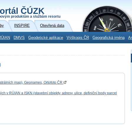
ortál ČÚZK
povým produktům a službám resortu
by
INSPIRE
Otevřená data
RÚIAN
DMVS
Geodetické aplikace
Výškopis ČR
Geografická jména
Ar
h
astrálních map), Geonames, Ortofoto ČR
 v RÚIAN a ISKN (stavební objekty, adresy, ulice, definiční body parcel