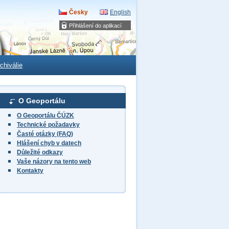
Česky
English
Přihlášení do aplikací
chiválie
O Geoportálu
O Geoportálu ČÚZK
Technické požadavky
Časté otázky (FAQ)
Hlášení chyb v datech
Důležité odkazy
Vaše názory na tento web
Kontakty