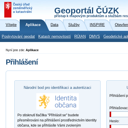
Geoportál ČÚZK
přístup k mapovým produktům a službám res
Vítejte
Aplikace
Data
Služby
INSPIRE
Otevřen
Poskytování geodat
Katastr nemovitostí
RÚIAN
DMVS
Geodetické ap
Nyní jste zde:
Aplikace
Přihlášení
Národní bod pro identifikaci a autentizaci
Přihlášení 
Přihlašovac
Po stisknutí tlačítka "Přihlásit se" budete
přesměrováni na přihlášení prostřednictvím Identity
Heslo:
občana, kde se přihlásíte Vámi zvoleným