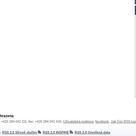
yhrazena
.: +420 284 041 111, fax: +420 284 041 416,
Uživatelská podpora
,
facebook
,
Jak číst RSS ka
RSS 2.0 Síťové služby
RSS 2.0 INSPIRE
RSS 2.0 Otevřená data