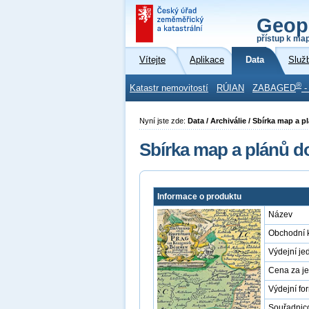
Geop
přístup k ma
Vítejte
Aplikace
Data
Služ
®
Katastr nemovitostí
RÚIAN
ZABAGED
-
Nyní jste zde:
Data / Archiválie / Sbírka map a 
Sbírka map a plánů d
Informace o produktu
Název
Obchodní 
Výdejní je
Cena za j
Výdejní fo
Souřadnic