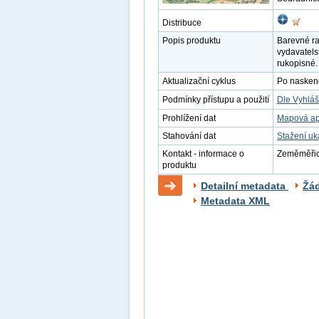
Distribuce
Popis produktu
Barevné ra
vydavatels
rukopisné.
Aktualizační cyklus
Po naskenov
Podmínky přístupu a použití
Dle Vyhláš
Prohlížení dat
Mapová ap
Stahování dat
Stažení u
Kontakt - informace o
Zeměměřick
produktu
Detailní metadata
Žá
Metadata XML