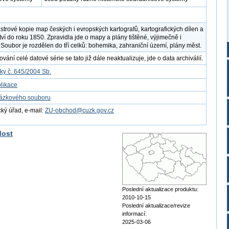
strové kopie map českých i evropských kartografů, kartografických dílen a
tví do roku 1850. Zpravidla jde o mapy a plány tištěné, výjimečně i
 Soubor je rozdělen do tří celků: bohemika, zahraniční území, plány měst.
ání celé datové série se tato již dále neaktualizuje, jde o data archiválií.
ky č. 645/2004 Sb.
likace
kázkového souboru
ý úřad, e-mail:
ZU-obchod@cuzk.gov.cz
dost
Poslední aktualizace produktu:
2010-10-15
Poslední aktualizace/revize
informací:
2025-03-06