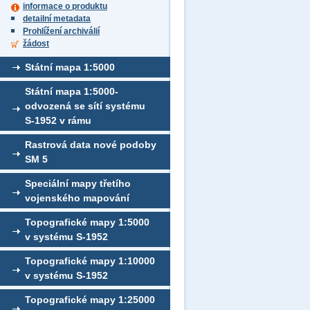
informace o produktu
detailní metadata
Prohlížení archiválií
žádost
Státní mapa 1:5000
Státní mapa 1:5000-
odvozená se sítí systému
S-1952 v rámu
Rastrová data nové podoby
SM 5
Speciální mapy třetího
vojenského mapování
Topografické mapy 1:5000
v systému S-1952
Topografické mapy 1:10000
v systému S-1952
Topografické mapy 1:25000