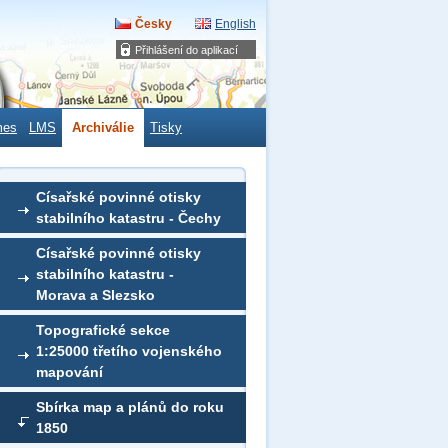
Česky
English
Přihlášení do aplikací
mes
LMS
Archiválie
Tisky
Císařské povinné otisky
stabilního katastru - Čechy
Císařské povinné otisky
stabilního katastru -
Morava a Slezsko
Topografické sekce
1:25000 třetího vojenského
mapování
Sbírka map a plánů do roku
1850