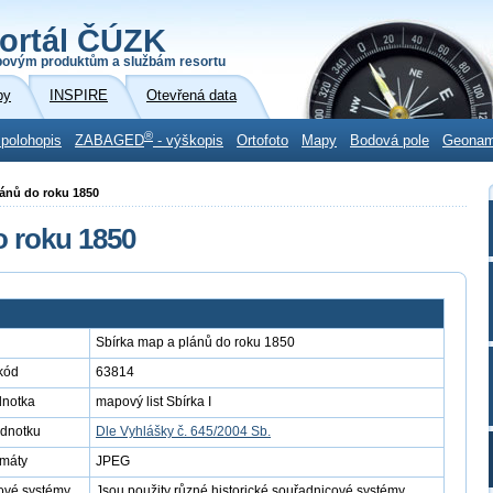
ortál ČÚZK
povým produktům a službám resortu
by
INSPIRE
Otevřená data
®
 polohopis
ZABAGED
- výškopis
Ortofoto
Mapy
Bodová pole
Geona
plánů do roku 1850
o roku 1850
Sbírka map a plánů do roku 1850
kód
63814
dnotka
mapový list Sbírka I
ednotku
Dle Vyhlášky č. 645/2004 Sb.
rmáty
JPEG
ové systémy
Jsou použity různé historické souřadnicové systémy