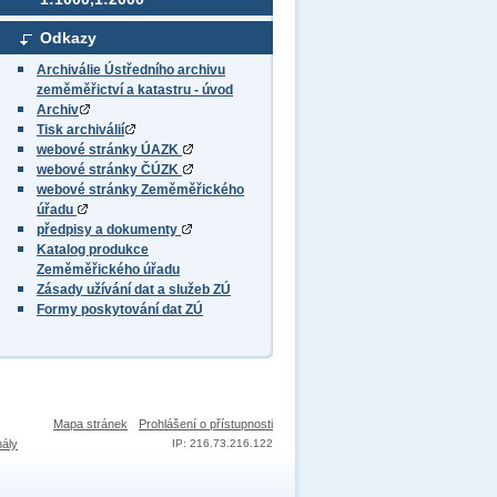
Odkazy
Archiválie Ústředního archivu
zeměměřictví a katastru - úvod
Archiv
Tisk archiválií
webové stránky ÚAZK
webové stránky ČÚZK
webové stránky Zeměměřického
úřadu
předpisy a dokumenty
Katalog produkce
Zeměměřického úřadu
Zásady užívání dat a služeb ZÚ
Formy poskytování dat ZÚ
Mapa stránek
Prohlášení o přístupnosti
nály
IP: 216.73.216.122