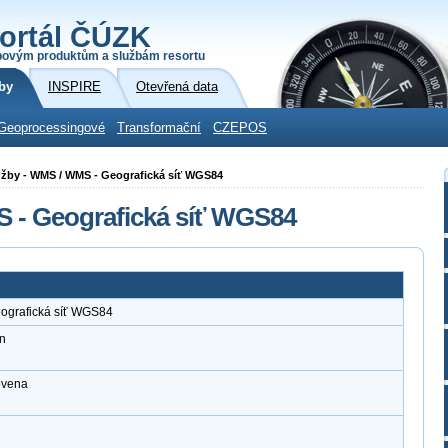
ortál ČÚZK
povým produktům a službám resortu
by
INSPIRE
Otevřená data
Geoprocessingové
Transformační
CZEPOS
služby - WMS / WMS - Geografická síť WGS84
S - Geografická síť WGS84
eografická síť WGS84
n
ovena