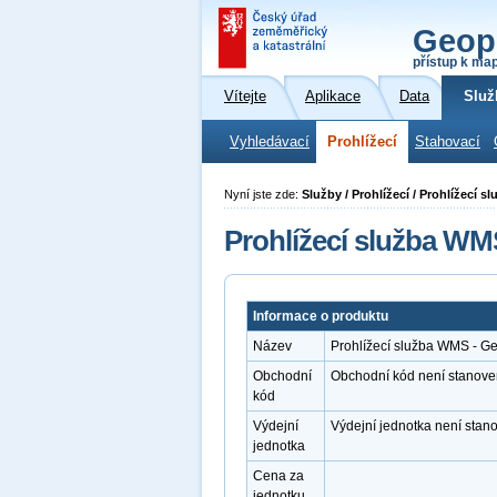
Geop
přístup k ma
Vítejte
Aplikace
Data
Služ
Vyhledávací
Prohlížecí
Stahovací
Nyní jste zde:
Služby / Prohlížecí / Prohlížecí 
Prohlížecí služba WM
Informace o produktu
Název
Prohlížecí služba WMS - G
Obchodní
Obchodní kód není stanove
kód
Výdejní
Výdejní jednotka není stan
jednotka
Cena za
jednotku