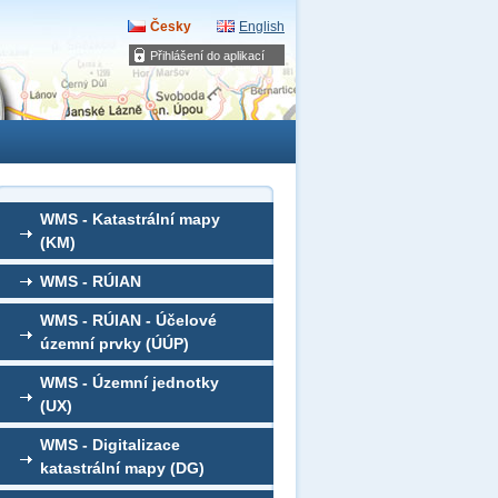
Česky
English
Přihlášení do aplikací
WMS - Katastrální mapy
(KM)
WMS - RÚIAN
WMS - RÚIAN - Účelové
územní prvky (ÚÚP)
WMS - Územní jednotky
(UX)
WMS - Digitalizace
katastrální mapy (DG)