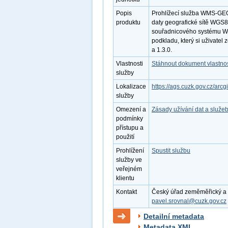
Popis
Prohlížecí služba WMS-GEO
produktu
daty geografické sítě WGS84
souřadnicového systému WG
podkladu, který si uživatel
a 1.3.0.
Vlastnosti
Stáhnout dokument vlastnos
služby
Lokalizace
https://ags.cuzk.gov.cz/ar
služby
Omezení a
Zásady užívání dat a služe
podmínky
přístupu a
použití
Prohlížení
Spustit službu
služby ve
veřejném
klientu
Kontakt
Český úřad zeměměřický a ka
pavel.srovnal@cuzk.gov.cz
Detailní metadata
Metadata XML