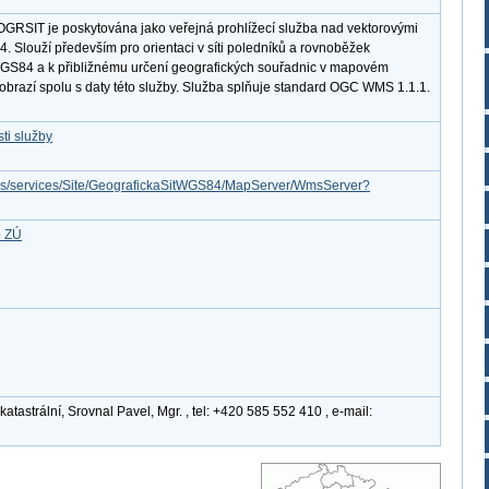
GRSIT je poskytována jako veřejná prohlížecí služba nad vektorovými
. Slouží především pro orientaci v síti poledníků a rovnoběžek
S84 a k přibližnému určení geografických souřadnic v mapovém
 zobrazí spolu s daty této služby. Služba splňuje standard OGC WMS 1.1.1.
ti služby
cgis/services/Site/GeografickaSitWGS84/MapServer/WmsServer?
b ZÚ
tastrální, Srovnal Pavel, Mgr. , tel: +420 585 552 410 , e-mail: