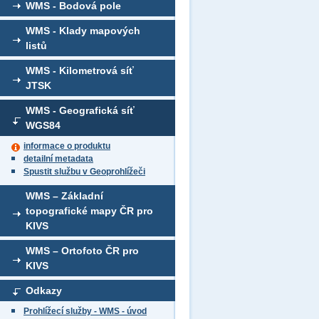
WMS - Bodová pole
WMS - Klady mapových
listů
WMS - Kilometrová síť
JTSK
WMS - Geografická síť
WGS84
informace o produktu
detailní metadata
Spustit službu v Geoprohlížeči
WMS – Základní
topografické mapy ČR pro
KIVS
WMS – Ortofoto ČR pro
KIVS
Odkazy
Prohlížecí služby - WMS - úvod