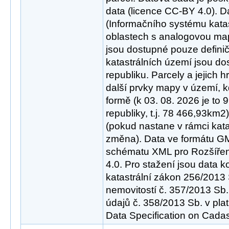
data (licence CC-BY 4.0). D
(Informačního systému katas
oblastech s analogovou ma
jsou dostupné pouze definič
katastrálních území jsou d
republiku. Parcely a jejich 
další prvky mapy v území, kd
formě (k 03. 08. 2026 je t
republiky, t.j. 78 466,93km2
(pokud nastane v rámci kat
změna). Data ve formátu GML
schématu XML pro Rozšířen
4.0. Pro stažení jsou data 
katastrální zákon 256/2013 
nemovitostí č. 357/2013 Sb.
údajů č. 358/2013 Sb. v pl
Data Specification on Cadast