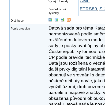
GML
Výdejní formáty
ETRS89
,
S-
Souřadnicové
systémy
Distribuce
Datová sada pro téma Katast
Popis produktu
harmonizovaná podle směr
rozšířeném datovém modelu
sady je poskytovat úplný ob
České republiky formou roz
CP podle pravidel technic
Data jsou rozšířena o věcn
další prvky digitální katastr
obsahují ve srovnání s da
některé atributy navíc, jako
využití území, druh pozemk
parcele a mapové značky. V
obsažena původní obloukov
parcel. Datová sada je pos