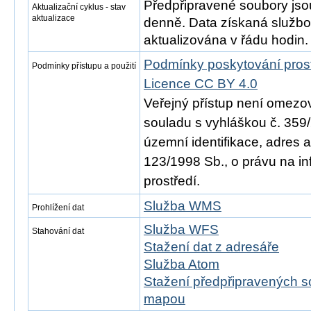
Předpřipravené soubory js
Aktualizační cyklus - stav
aktualizace
denně. Data získaná služb
aktualizována v řádu hodin.
Podmínky poskytování pros
Podmínky přístupu a použití
Licence CC BY 4.0
Veřejný přístup není omezo
souladu s vyhláškou č. 359/
územní identifikace, adres 
123/1998 Sb., o právu na in
prostředí.
Služba WMS
Prohlížení dat
Služba WFS
Stahování dat
Stažení dat z adresáře
Služba Atom
Stažení předpřipravených s
mapou