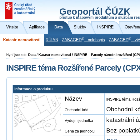
Geoportál ČÚZK
přístup k mapovým produktům a službám res
Vítejte
Aplikace
Data
Služby
INSPIRE
Otevřen
®
®
Katastr nemovitostí
RÚIAN
ZABAGED
- polohopis
ZABAGED
- vý
Nyní jste zde:
Data / Katastr nemovitostí / INSPIRE – Parcely národní rozšíření (CP
INSPIRE téma Rozšířené Parcely (CPX
Informace o produktu
Název
INSPIRE téma Rozš
Obchodní kó
Obchodní kód
katastrální 
Výdejní jednotka
Bez poplatk
Cena za jednotku