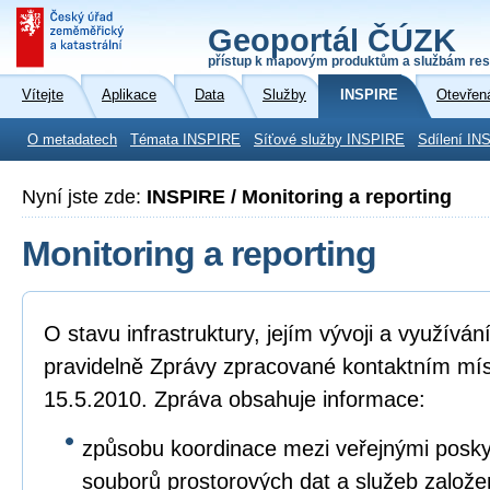
Geoportál ČÚZK
přístup k mapovým produktům a službám res
Vítejte
Aplikace
Data
Služby
INSPIRE
Otevřen
O metadatech
Témata INSPIRE
Síťové služby INSPIRE
Sdílení IN
Nyní jste zde:
INSPIRE / Monitoring a reporting
Monitoring a reporting
O stavu infrastruktury, jejím vývoji a využívá
pravidelně Zprávy zpracované kontaktním mí
15.5.2010. Zpráva obsahuje informace:
způsobu koordinace mezi veřejnými poskyto
souborů prostorových dat a služeb založ