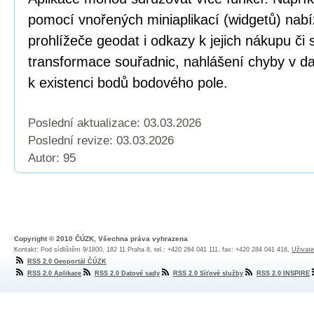
pomocí vnořených miniaplikací (widgetů) nabí
prohlížeče geodat i odkazy k jejich nákupu či
transformace souřadnic, nahlášení chyby v dat
k existenci bodů bodového pole.
Poslední aktualizace: 03.03.2026
Poslední revize:
03.03.2026
Autor: 95
Copyright © 2010 ČÚZK, Všechna práva vyhrazena
Kontakt: Pod sídlištěm 9/1800, 182 11 Praha 8, tel.: +420 284 041 111, fax: +420 284 041 416,
Uživate
RSS 2.0 Geoportál ČÚZK
RSS 2.0 Aplikace
RSS 2.0 Datové sady
RSS 2.0 Síťové služby
RSS 2.0 INSPIRE