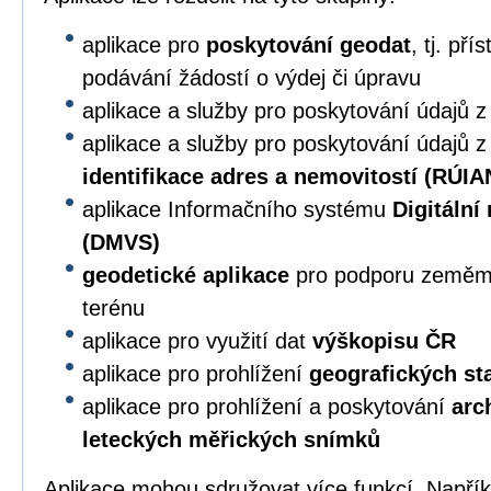
aplikace pro
poskytování geodat
, tj. př
podávání žádostí o výdej či úpravu
aplikace a služby pro poskytování údajů 
aplikace a služby pro poskytování údajů 
identifikace adres a nemovitostí (RÚIA
aplikace Informačního systému
Digitální
(DMVS)
geodetické aplikace
pro podporu zeměmě
terénu
aplikace pro využití dat
výškopisu ČR
aplikace pro prohlížení
geografických s
aplikace pro prohlížení a poskytování
arc
leteckých měřických snímků
Aplikace mohou sdružovat více funkcí. Napří