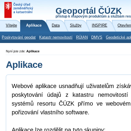
Geoportál ČÚZK
přístup k mapovým produktům a službám res
Vítejte
Aplikace
Data
Služby
INSPIRE
Otevřen
Poskytování geodat
Katastr nemovitostí
RÚIAN
DMVS
Geodetické ap
Nyní jste zde:
Aplikace
Aplikace
Webové aplikace usnadňují uživatelům získá
poskytování údajů z katastru nemovitostí
systémů resortu ČÚZK přímo ve webovém p
pořizování vlastního software.
Aplikace lze rozdělit na tyto skupiny: