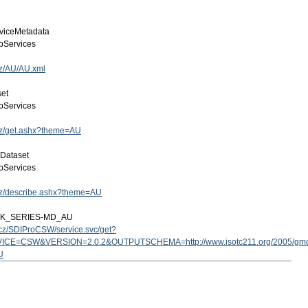
viceMetadata
Services
cz/AU/AU.xml
set
Services
.cz/get.ashx?theme=AU
 Dataset
Services
.cz/describe.ashx?theme=AU
ZK_SERIES-MD_AU
v.cz/SDIProCSW/service.svc/get?
ICE=CSW&VERSION=2.0.2&OUTPUTSCHEMA=http://www.isotc211.org/2005/g
U