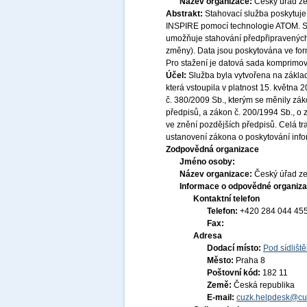
Název organizace:
Český úřad ze
Abstrakt:
Stahovací služba poskytuje
INSPIRE pomocí technologie ATOM. Sl
umožňuje stahování předpřipravených 
změny). Data jsou poskytována ve for
Pro stažení je datová sada komprimov
Účel:
Služba byla vytvořena na základ
která vstoupila v platnost 15. května
č. 380/2009 Sb., kterým se měnily zák
předpisů, a zákon č. 200/1994 Sb., o
ve znění pozdějších předpisů. Celá t
ustanovení zákona o poskytování infor
Zodpovědná organizace
Jméno osoby:
Název organizace:
Český úřad ze
Informace o odpovědné organiza
Kontaktní telefon
Telefon:
+420 284 044 45
Fax:
Adresa
Dodací místo:
Pod sídlišt
Město:
Praha 8
Poštovní kód:
182 11
Země:
Česká republika
E-mail:
cuzk.helpdesk@cu