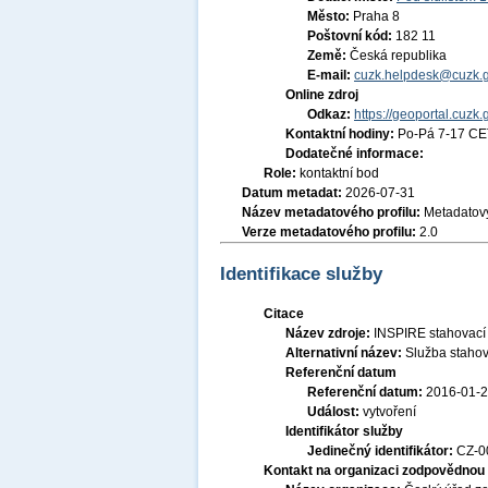
Město:
Praha 8
Poštovní kód:
182 11
Země:
Česká republika
E-mail:
cuzk.helpdesk@cuzk.g
Online zdroj
Odkaz:
https://geoportal.cuzk.
Kontaktní hodiny:
Po-Pá 7-17 CE
Dodatečné informace:
Role:
kontaktní bod
Datum metadat:
2026-07-31
Název metadatového profilu:
Metadatový
Verze metadatového profilu:
2.0
Identifikace služby
Citace
Název zdroje:
INSPIRE stahovací
Alternativní název:
Služba stahov
Referenční datum
Referenční datum:
2016-01-
Událost:
vytvoření
Identifikátor služby
Jedinečný identifikátor:
CZ-
Kontakt na organizaci zodpovědnou 