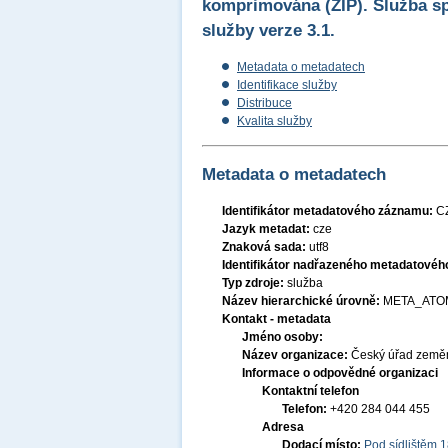
komprimována (ZIP). Služba sp
služby verze 3.1.
Metadata o metadatech
Identifikace služby
Distribuce
Kvalita služby
Metadata o metadatech
Identifikátor metadatového záznamu:
C
Jazyk metadat:
cze
Znaková sada:
utf8
Identifikátor nadřazeného metadatové
Typ zdroje:
služba
Název hierarchické úrovně:
META_ATO
Kontakt - metadata
Jméno osoby:
Název organizace:
Český úřad zeměm
Informace o odpovědné organizaci
Kontaktní telefon
Telefon:
+420 284 044 455
Adresa
Dodací místo:
Pod sídlištěm 