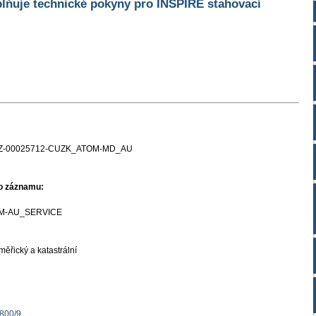
lňuje technické pokyny pro INSPIRE stahovací
Z-00025712-CUZK_ATOM-MD_AU
ho záznamu:
M-AU_SERVICE
ěřický a katastrální
1800/9