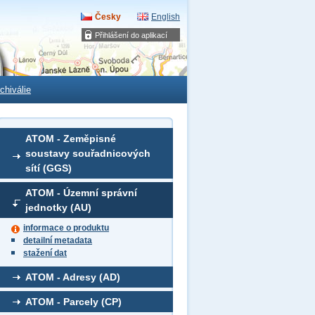
Česky
English
Přihlášení do aplikací
chiválie
ATOM - Zeměpisné
soustavy souřadnicových
sítí (GGS)
ATOM - Územní správní
jednotky (AU)
informace o produktu
detailní metadata
stažení dat
ATOM - Adresy (AD)
ATOM - Parcely (CP)