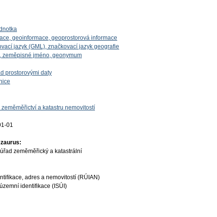
dnotka
mace, geoinformace, geoprostorová informace
vací jazyk (GML), značkovací jazyk geografie
o, zeměpisné jméno, geonymum
d prostorovými daty
nice
 zeměměřictví a katastru nemovitostí
01-01
ezaurus:
úřad zeměměřický a katastrální
ntifikace, adres a nemovitostí (RÚIAN)
územní identifikace (ISÚI)