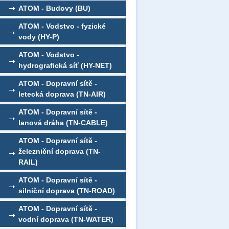
ATOM - Budovy (BU)
ATOM - Vodstvo - fyzické
vody (HY-P)
ATOM - Vodstvo -
hydrografická síť (HY-NET)
ATOM - Dopravní sítě -
letecká doprava (TN-AIR)
ATOM - Dopravní sítě -
lanová dráha (TN-CABLE)
ATOM - Dopravní sítě -
železniční doprava (TN-
RAIL)
ATOM - Dopravní sítě -
silniční doprava (TN-ROAD)
ATOM - Dopravní sítě -
vodní doprava (TN-WATER)