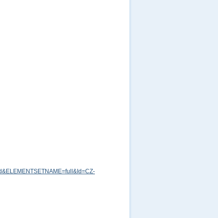
md&ELEMENTSETNAME=full&Id=CZ-