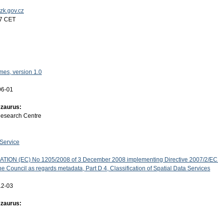
uzk.gov.cz
17 CET
es, version 1.0
06-01
ezaurus:
Research Centre
Service
ON (EC) No 1205/2008 of 3 December 2008 implementing Directive 2007/2/EC 
e Council as regards metadata, Part D 4, Classification of Spatial Data Services
12-03
ezaurus: