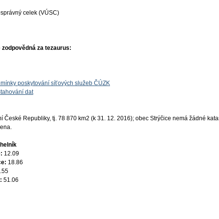
osprávný celek (VÚSC)
 zodpovědná za tezaurus:
mínky poskytování síťových služeb ČÚZK
tahování dat
České Republiky, tj. 78 870 km2 (k 31. 12. 2016); obec Strýčice nemá žádné katas
žena.
helník
e:
12.09
ce:
18.86
.55
e:
51.06