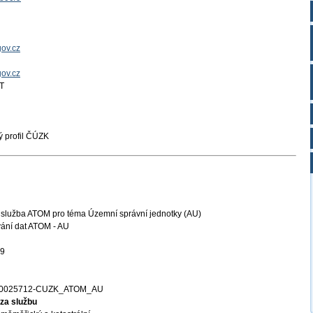
ov.cz
gov.cz
T
 profil ČÚZK
 služba ATOM pro téma Územní správní jednotky (AU)
ání dat ATOM - AU
29
00025712-CUZK_ATOM_AU
za službu