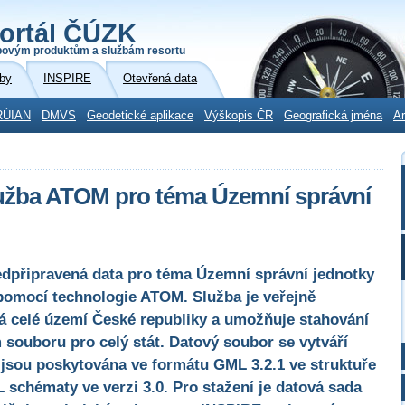
ortál ČÚZK
povým produktům a službám resortu
by
INSPIRE
Otevřená data
RÚIAN
DMVS
Geodetické aplikace
Výškopis ČR
Geografická jména
Ar
lužba ATOM pro téma Územní správní
edpřipravená data pro téma Územní správní jednotky
pomocí technologie ATOM. Služba je veřejně
á celé území České republiky a umožňuje stahování
souboru pro celý stát. Datový soubor se vytváří
 jsou poskytována ve formátu GML 3.2.1 ve struktuře
 schématy ve verzi 3.0. Pro stažení je datová sada