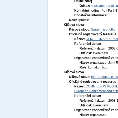
Online zdroj
Odkaz:
https://geoportal.c
Kontaktní hodiny:
Po - Pá 7-
Dodatečné informace:
Role:
správce
Klíčová slova
Klíčové slovo:
Správní jednotky
Oficiálně registrovaný tezaurus
Název:
GEMET - INSPIRE them
Referenční datum
Referenční datum:
2008-
Událost:
zveřejnění
Organizace zodpovědná za t
Název organizace:
Joint 
Role:
kontaktní bod
Klíčová slova
Klíčové slovo:
infoProductAccess
Oficiálně registrovaný tezaurus
Název:
COMMISSION REGULATI
European Partilament and of th
Referenční datum
Referenční datum:
2008-
Událost:
zveřejnění
Organizace zodpovědná za t
Název organizace: