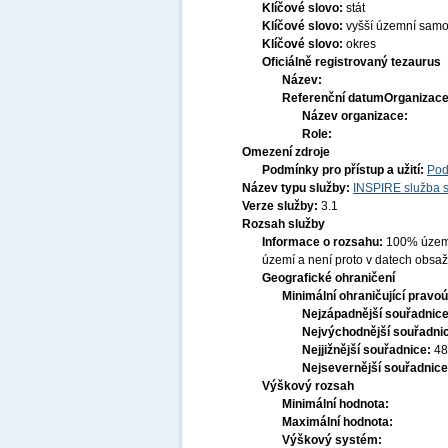
Klíčové slovo:
stát
Klíčové slovo:
vyšší územní sam
Klíčové slovo:
okres
Oficiálně registrovaný tezaurus
Název:
Referenční datum
Organizace
Název organizace:
Role:
Omezení zdroje
Podmínky pro přístup a užití:
Pod
Název typu služby:
INSPIRE služba s
Verze služby:
3.1
Rozsah služby
Informace o rozsahu:
100% území 
území a není proto v datech obsa
Geografické ohraničení
Minimální ohraničující pravoú
Nejzápadnější souřadnic
Nejvýchodnější souřadni
Nejjižnější souřadnice:
48
Nejsevernější souřadnic
Výškový rozsah
Minimální hodnota:
Maximální hodnota:
Výškový systém: