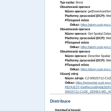
Typ vazby:
těsný
Obsahovaná operace
Název operace:
getDownloadSer
Platformy zpracování (DCP):
Web
Přístupové místo
Odkaz:
https://atom.cuzk.gov.
Obsahovaná operace
Název operace:
Get Spatial Data
Platformy zpracování (DCP):
Web
Přístupové místo
Odkaz:
https://atom.cuzk.gov
Obsahovaná operace
Název operace:
Describe Spatial
Platformy zpracování (DCP):
Web
Přístupové místo
Odkaz:
https://atom.cuzk.gov
Vázaný zdroj
Název zdroje:
CZ-00025712-CU
Odkaz:
https://geoportal.cuzk.go
REQUEST=GetRecordById&SERV
00025712-CUZK_SERIES-MD_A
Distribuce
Distribuční formát