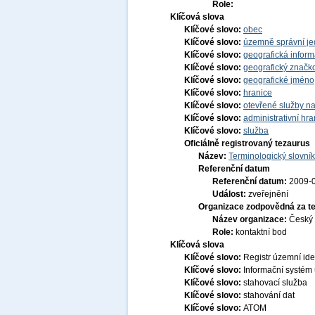
Role:
Klíčová slova
Klíčové slovo:
obec
Klíčové slovo:
územně správní je
Klíčové slovo:
geografická infor
Klíčové slovo:
geografický značko
Klíčové slovo:
geografické jmén
Klíčové slovo:
hranice
Klíčové slovo:
otevřené služby na
Klíčové slovo:
administrativní hra
Klíčové slovo:
služba
Oficiálně registrovaný tezaurus
Název:
Terminologický slovník
Referenční datum
Referenční datum:
2009-
Událost:
zveřejnění
Organizace zodpovědná za t
Název organizace:
Český 
Role:
kontaktní bod
Klíčová slova
Klíčové slovo:
Registr územní ide
Klíčové slovo:
Informační systém 
Klíčové slovo:
stahovací služba
Klíčové slovo:
stahování dat
Klíčové slovo:
ATOM