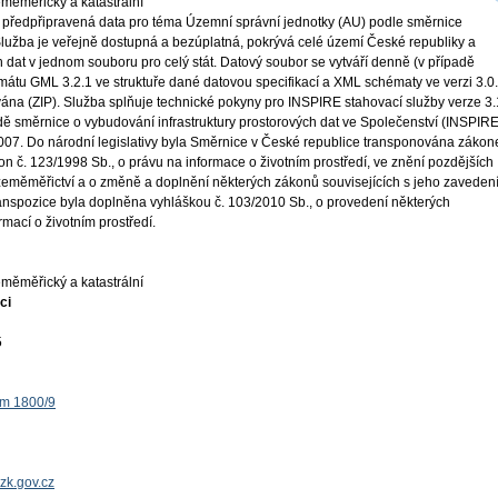
měměřický a katastrální
 předpřipravená data pro téma Územní správní jednotky (AU) podle směrnice
užba je veřejně dostupná a bezúplatná, pokrývá celé území České republiky a
dat v jednom souboru pro celý stát. Datový soubor se vytváří denně (v případě
mátu GML 3.2.1 ve struktuře dané datovou specifikací a XML schématy ve verzi 3.0.
ána (ZIP). Služba splňuje technické pokyny pro INSPIRE stahovací služby verze 3.
ě směrnice o vybudování infrastruktury prostorových dat ve Společenství (INSPIRE
 2007. Do národní legislativy byla Směrnice v České republice transponována záko
on č. 123/1998 Sb., o právu na informace o životním prostředí, ve znění pozdějších
 zeměměřictví a o změně a doplnění některých zákonů souvisejících s jeho zaveden
ranspozice byla doplněna vyhláškou č. 103/2010 Sb., o provedení některých
mací o životním prostředí.
měměřický a katastrální
ci
5
ěm 1800/9
zk.gov.cz