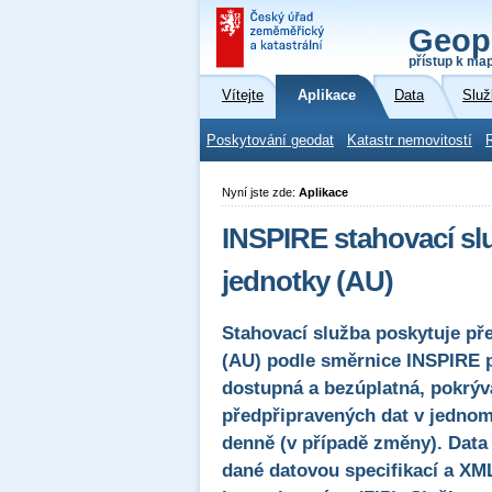
Geop
přístup k ma
Vítejte
Aplikace
Data
Služ
Poskytování geodat
Katastr nemovitostí
Nyní jste zde:
Aplikace
INSPIRE stahovací s
jednotky (AU)
Stahovací služba poskytuje př
(AU) podle směrnice INSPIRE 
dostupná a bezúplatná, pokrýv
předpřipravených dat v jednom 
denně (v případě změny). Data
dané datovou specifikací a XML