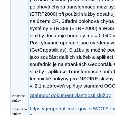
polohová chyba transformace mezi s
(ETRF2000) při použití služby dosahu
na území ČR. Střední polohová chyba
systémy ETRS89 (ETRF2000) a WGS 84
služby dosahuje hodnoty mp = 0.040 
Poskytované operace jsou uvedeny ve
(GetCapabilities). Službu je možné po
jako součást dalších služeb a aplikac
souřadnic je na stránkách Geoportálu 
služby - aplikace Transformace souřad
technické pokyny pro INSPIRE služby
v. 2.1 a zároveň splňuje standard OG
Stáhnout dokument vlastnosti služby
Vlastnosti
služby
https://geoportal.cuzk.gov.cz/WCTSer
Lokalizace
služby