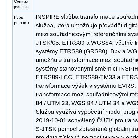
Cena za
jednotku
INSPIRE služba transformace souřadn
Popis
produktu
služba, která umožňuje převádět digit
mezi souřadnicovými referenčními sy
JTSK/05, ETRS89 a WGS84, včetně tr
systémy ETRS89 (GRS80), Bpv a WGS
umožňuje transformace mezi souřadni
systémy stanovenými směrnicí INSP
ETRS89-LCC, ETRS89-TM33 a ETRS89
transformace výšek v systému EVRS.
transformace mezi souřadnicovými re
84 / UTM 33, WGS 84 / UTM 34 a WGS
Služba využívá výpočetní modul pro
2019-10-01 schválený ČÚZK pro tran
S-JTSK pomocí zpřesněné globální tr
pro data získaná pomocí GNSS v obdob