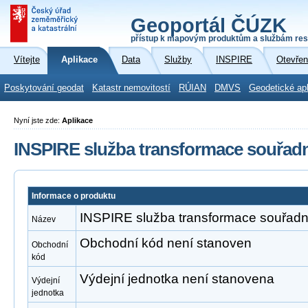
Geoportál ČÚZK
přístup k mapovým produktům a službám res
Vítejte
Aplikace
Data
Služby
INSPIRE
Otevřen
Poskytování geodat
Katastr nemovitostí
RÚIAN
DMVS
Geodetické ap
Nyní jste zde:
Aplikace
INSPIRE služba transformace souřa
Informace o produktu
INSPIRE služba transformace souřad
Název
Obchodní kód není stanoven
Obchodní
kód
Výdejní jednotka není stanovena
Výdejní
jednotka