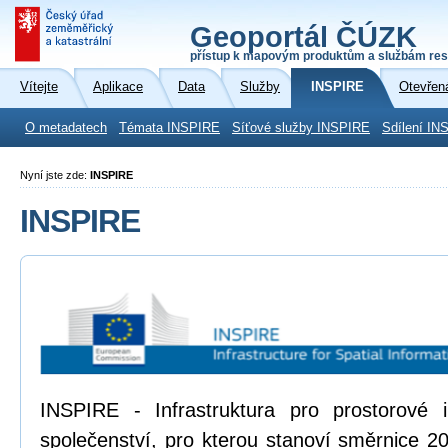
Geoportál ČÚZK
přístup k mapovým produktům a službám res
Vítejte
Aplikace
Data
Služby
INSPIRE
Otevřen
O metadatech
Témata INSPIRE
Síťové služby INSPIRE
Sdílení IN
Nyní jste zde:
INSPIRE
INSPIRE
INSPIRE - Infrastruktura pro prostorové
společenství, pro kterou stanoví směrnice 2