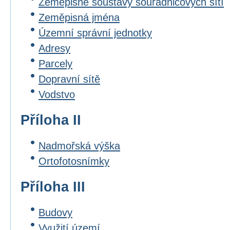
Zeměpisné soustavy souřadnicových sítí
Zeměpisná jména
Územní správní jednotky
Adresy
Parcely
Dopravní sítě
Vodstvo
Příloha II
Nadmořská výška
Ortofotosnímky
Příloha III
Budovy
Využití území