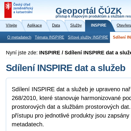
Geoportál ČÚZK
přístup k mapovým produktům a službám res
Vítejte
Aplikace
Data
Služby
INSPIRE
Otevřen
O metadatech
Témata INSPIRE
Síťové služby INSPIRE
Sdílení I
Nyní jste zde:
INSPIRE / Sdílení INSPIRE dat a služ
Sdílení INSPIRE dat a služeb
Sdílení INSPIRE dat a služeb je upraveno na
268/2010, které stanovuje harmonizované po
prostorových dat a službám prostorových dat
přístupu pro jednotlivé produkty jsou zapsány
metadatech.