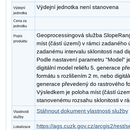
Výdejní jednotka není stanovena
Výdejní
jednotka
Cena za
jednotku
Geoprocessingová služba SlopeRange 
Popis
produktu
míst (částí území) v rámci zadaného 
zadanému intervalu sklonitosti nad di
Podle nastavení parametru "Model" je
digitální model reliéfu 5. generace p
formátu s rozlišením 2 m, nebo digitál
generace převedený do rastrového fo
Výsledkem je poloha míst (částí území
stanovenému rozsahu sklonitosti v r
Stáhnout dokument vlastnosti služby
Vlastnosti
služby
https://ags.cuzk.gov.cz/arcgis2/res
Lokalizace