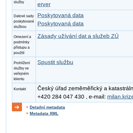
služby
erver
Poskytovaná data
Datové sady
poskytované
Poskytovaná data
službou
Zásady užívání dat a služeb ZÚ
Omezení a
podmínky
přístupu a
použití
Spustit službu
Prohlížení
služby ve
veřejném
klientu
Český úřad zeměměřický a katastrální, 
Kontakt
+420 284 047 430 , e-mail:
milan.kri
Detailní metadata
Metadata XML