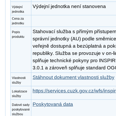
Výdejní jednotka není stanovena
Výdejní
jednotka
Cena za
jednotku
Stahovací služba s přímým přístupe
Popis
produktu
správní jednotky (AU) podle směrnic
veřejně dostupná a bezúplatná a po
republiky. Služba se provozuje v on-l
splňuje technické pokyny pro INSPIR
3.0.1 a zároveň splňuje standard OG
Stáhnout dokument vlastnosti služby
Vlastnosti
služby
https://services.cuzk.gov.cz/wfs/insp
Lokalizace
služby
Poskytovaná data
Datové sady
poskytované
službou