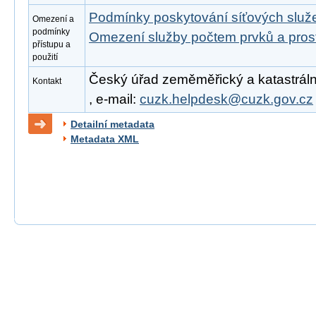
Podmínky poskytování síťových slu
Omezení a
podmínky
Omezení služby počtem prvků a pro
přístupu a
použití
Český úřad zeměměřický a katastrální
Kontakt
, e-mail:
cuzk.helpdesk@cuzk.gov.cz
Detailní metadata
Metadata XML