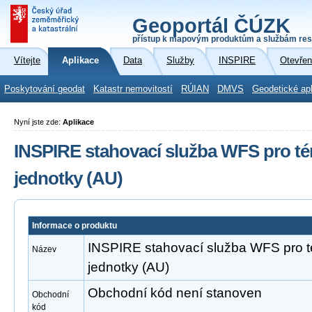
Geoportál ČÚZK
přístup k mapovým produktům a službám res
Vítejte
Aplikace
Data
Služby
INSPIRE
Otevřen
Poskytování geodat
Katastr nemovitostí
RÚIAN
DMVS
Geodetické ap
Nyní jste zde:
Aplikace
INSPIRE stahovací služba WFS pro t
jednotky (AU)
Informace o produktu
INSPIRE stahovací služba WFS pro 
Název
jednotky (AU)
Obchodní kód není stanoven
Obchodní
kód