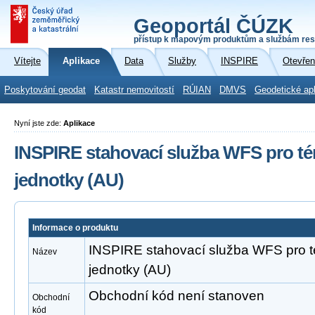
Geoportál ČÚZK
přístup k mapovým produktům a službám res
Vítejte
Aplikace
Data
Služby
INSPIRE
Otevřen
Poskytování geodat
Katastr nemovitostí
RÚIAN
DMVS
Geodetické ap
Nyní jste zde:
Aplikace
INSPIRE stahovací služba WFS pro t
jednotky (AU)
Informace o produktu
INSPIRE stahovací služba WFS pro 
Název
jednotky (AU)
Obchodní kód není stanoven
Obchodní
kód