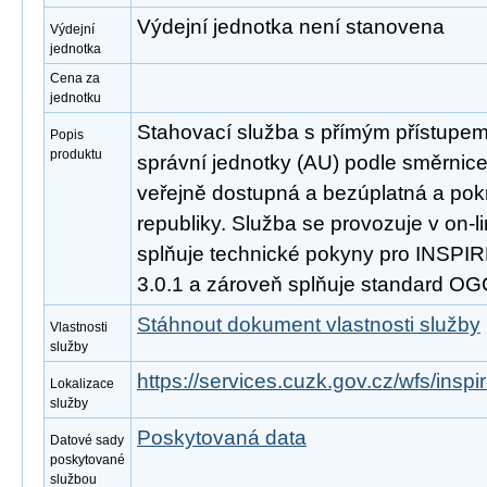
Výdejní jednotka není stanovena
Výdejní
jednotka
Cena za
jednotku
Stahovací služba s přímým přístupe
Popis
produktu
správní jednotky (AU) podle směrnic
veřejně dostupná a bezúplatná a po
republiky. Služba se provozuje v on-l
splňuje technické pokyny pro INSPIR
3.0.1 a zároveň splňuje standard OG
Stáhnout dokument vlastnosti služby
Vlastnosti
služby
https://services.cuzk.gov.cz/wfs/insp
Lokalizace
služby
Poskytovaná data
Datové sady
poskytované
službou