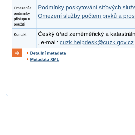
Podmínky poskytování síťových slu
Omezení a
podmínky
Omezení služby počtem prvků a pro
přístupu a
použití
Český úřad zeměměřický a katastrální
Kontakt
, e-mail:
cuzk.helpdesk@cuzk.gov.cz
Detailní metadata
Metadata XML